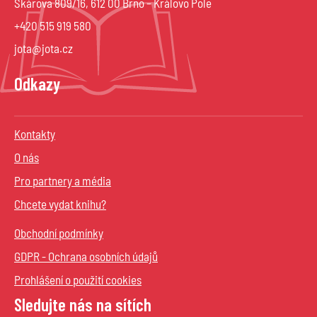
Škárova 809/16, 612 00 Brno – Královo Pole
+420 515 919 580
jota@jota.cz
Odkazy
Kontakty
O nás
Pro partnery a média
Chcete vydat knihu?
Obchodní podmínky
GDPR - Ochrana osobních údajů
Prohlášení o použití cookies
Sledujte nás na sítích