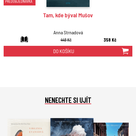
PŘEDOBJEDNÁVKA
Tam, kde býval Mušov
Anna Strnadová
448 Kč
358 Kč
DO KOŠÍKU
NENECHTE SI UJÍT