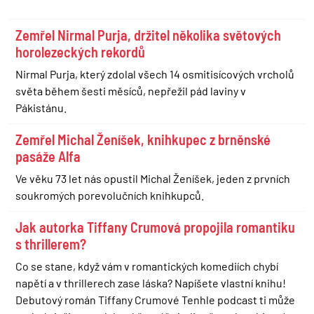
Zemřel Nirmal Purja, držitel několika světových
horolezeckých rekordů
Nirmal Purja, který zdolal všech 14 osmitisícových vrcholů
světa během šesti měsíců, nepřežil pád laviny v
Pákistánu.
Zemřel Michal Ženíšek, knihkupec z brněnské
pasáže Alfa
Ve věku 73 let nás opustil Michal Ženíšek, jeden z prvních
soukromých porevolučních knihkupců.
Jak autorka Tiffany Crumová propojila romantiku
s thrillerem?
Co se stane, když vám v romantických komediích chybí
napětí a v thrillerech zase láska? Napíšete vlastní knihu!
Debutový román Tiffany Crumové Tenhle podcast ti může