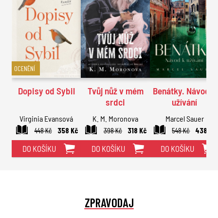
OCENĚNÍ
Dopisy od Sybil
Tvůj nůž v mém
Benátky. Návod k
srdci
užívání
Virginia Evansová
K. M. Moronova
Marcel Sauer
448 Kč
358 Kč
398 Kč
318 Kč
548 Kč
438 Kč
DO KOŠÍKU
DO KOŠÍKU
DO KOŠÍKU
ZPRAVODAJ