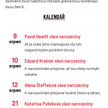
zachránit život nadchnul čtenáře jedinečnou kombinací
dvou žánrů.
KALENDÁŘ
9
Pavel Hewlit slaví narozeniny
srpen
Ať je stále jeho tramvajový vůz tím
nejpestřejším jevištěm života.
10
Eduard Krainer slaví narozeniny
srpen
K narozeninám přejeme, ať mu nikdy nechybí
odvaha.
12
Alena Šteffelová slaví narozeniny
srpen
K narozeninám přejeme hodně štěstí a zdraví.
21
Kateřina Polívková slaví narozeniny