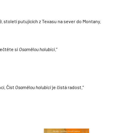
 století putujících z Texasu na sever do Montany.
řečtěte si
Osamělou holubici
.“
cí. Číst
Osamělou holubici
je čistá radost.“