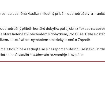
 ce­nou oceněná klasika, milostný příběh, dobrodružství a hraničá
 dobro­družný příběh honáků dobyt­ka putujících z Texasu na sever
na stará kolena živí obchodem s dobytkem. Pro Guse, Calla a ostatní,
ikem, ale stává se i symbolem amerických snů o Západě.
lá holubice a setkejte se s nezapo­menutelnou sestavou hrdinů
cká kniha
Osamělá ho­lubice
vás rozesměje i rozpláče.