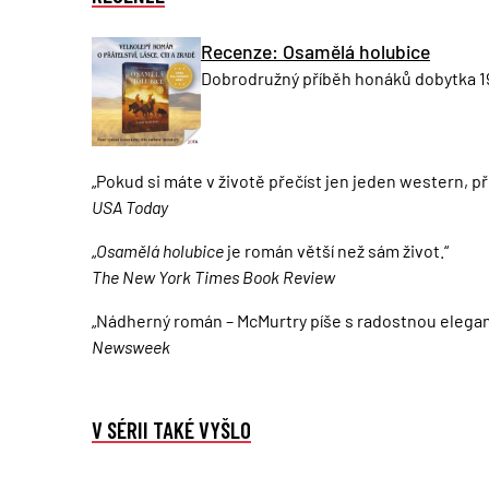
Recenze: Osamělá holubice
Dobrodružný příběh honáků dobytka 19.
„Pokud si máte v životě přečíst jen jeden western, p
USA Today
„
Osamělá holubice
je román větší než sám život.“
The New York Times Book Review
„Nádherný román – McMurtry píše s radostnou elegan
Newsweek
V SÉRII TAKÉ VYŠLO