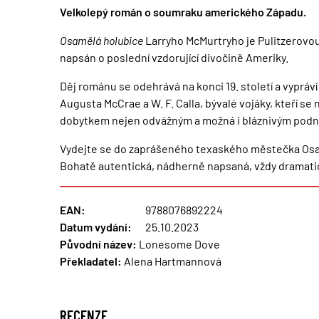
Velkolepý román o soumraku amerického Západu.
Osamělá holubice
Larryho Mc­Murtryho je Pulitzerovou
napsán o poslední vzdorující divočině Ameriky.
Děj románu se odehrává na konci 19. století a vypráví
Augusta McCrae a W. F. Calla, bývalé vojáky, kteří se 
dobytkem nejen odváž­ným a možná i bláznivým pod­n
Vydejte se do zaprášeného texaského městečka Osamě
Bohatě auten­tická, nádherně napsaná, vždy dramati
EAN:
9788076892224
Datum vydání:
25.10.2023
Původní název:
Lonesome Dove
Překladatel:
Alena Hartmannová
RECENZE