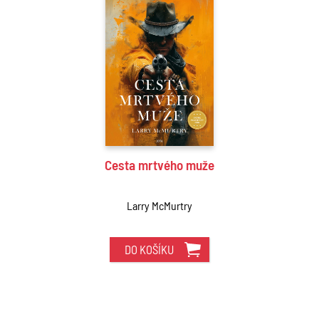
Cesta mrtvého muže
Larry McMurtry
DO KOŠÍKU