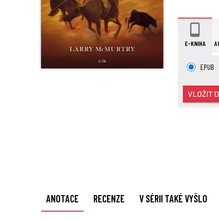
E-KNIHA
A
EPUB
VLOŽIT 
ANOTACE
RECENZE
V SÉRII TAKÉ VYŠLO