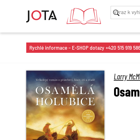
Rychlé informace – E-SHOP dotazy +420 515 919 586 
Larry McM
Osamě