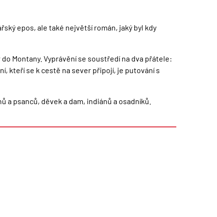
řský epos, ale také největší román, jaký byl kdy
 do Montany. Vyprávění se sou­středí na dva přátele:
 kteří se k cestě na sever připojí, je puto­vání s
 a psanců, děvek a dam, indiá­nů a osadníků.