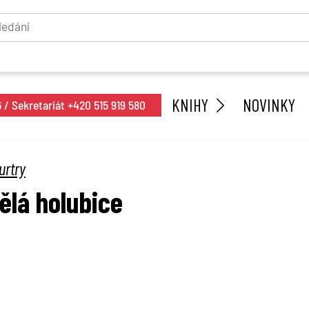
KNIHY
NOVINKY
/ Sekretariát +420 515 919 580
urtry
lá holubice