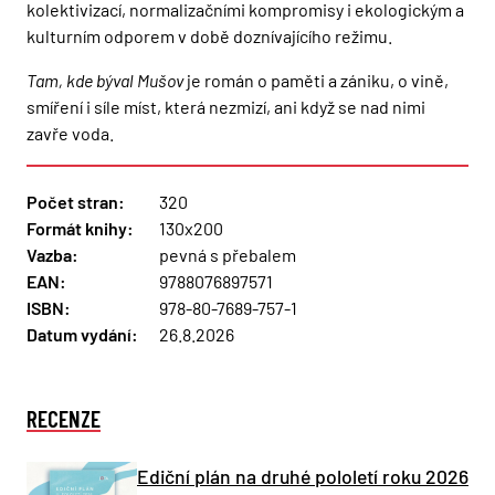
kolektivizací, normalizačními kompromisy i ekologickým a
kulturním odporem v době doznívajícího režimu.
Tam, kde býval Mušov
je román o paměti a zániku, o vině,
smíření i síle míst, která nezmizí, ani když se nad nimi
zavře voda.
Počet stran:
320
Formát knihy:
130x200
Vazba:
pevná s přebalem
EAN:
9788076897571
ISBN:
978-80-7689-757-1
Datum vydání:
26.8.2026
RECENZE
Ediční plán na druhé pololetí roku 2026