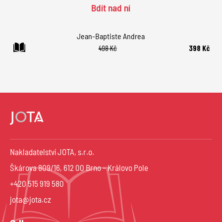
Bdít nad ní
Jean-Baptiste Andrea
498 Kč
398 Kč
Nakladatelství JOTA, s.r.o.
Škárova 809/16, 612 00 Brno – Královo Pole
+420 515 919 580
jota@jota.cz