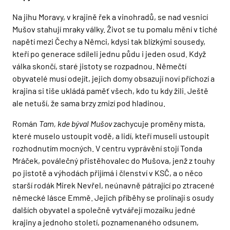
Na jihu Moravy, v krajině řek a vinohradů, se nad vesnicí
Mušov stahují mraky války. Život se tu pomalu mění v tiché
napětí mezi Čechy a Němci, kdysi tak blízkými sousedy,
kteří po generace sdíleli jednu půdu i jeden osud. Když
válka skončí, staré jistoty se rozpadnou. Němečtí
obyvatelé musí odejít, jejich domy obsazují noví příchozí a
krajina si tiše ukládá paměť všech, kdo tu kdy žili. Ještě
ale netuší, že sama brzy zmizí pod hladinou.
Román
Tam, kde býval
Mušov
zachycuje proměny místa,
které muselo ustoupit vodě, a lidí, kteří museli ustoupit
rozhodnutím mocných. V centru vyprávění stojí Tonda
Mráček, poválečný přistěhovalec do Mušova, jenž z touhy
po jistotě a výhodách přijímá i členství v KSČ, a o něco
starší rodák Mirek Nevřel, neúnavně pátrající po ztracené
německé lásce Emmě. Jejich příběhy se prolínají s osudy
dalších obyvatel a společně vytvářejí mozaiku jedné
krajiny a jednoho století, poznamenaného odsunem,