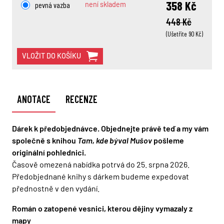
358 Kč
pevná vazba
není skladem
448 Kč
(Ušetříte 90 Kč)
VLOŽIT DO KOŠÍKU
ANOTACE
RECENZE
Dárek k předobjednávce. Objednejte právě teď a my vám
společně s knihou
Tam, kde býval Mušov
pošleme
originální pohlednici.
Časově omezená nabídka potrvá do 25. srpna 2026.
Předobjednané knihy s dárkem budeme expedovat
přednostně v den vydání.
Román o zatopené vesnici, kterou dějiny vymazaly z
mapy