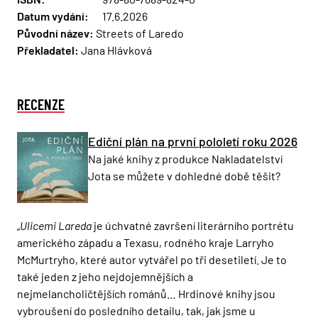
Datum vydání:
17.6.2026
Původní název:
Streets of Laredo
Překladatel:
Jana Hlávková
RECENZE
Ediční plán na první pololetí roku 2026
Na jaké knihy z produkce Nakladatelství
Jota se můžete v dohledné době těšit?
„
Ulicemi Lareda
je úchvatné završení literárního portrétu
amerického západu a Texasu, rodného kraje Larryho
McMurtryho, které autor vytvářel po tři desetiletí. Je to
také jeden z jeho nejdojemnějších a
nejmelancholičtějších románů… Hrdinové knihy jsou
vybroušení do posledního detailu, tak, jak jsme u