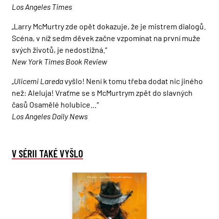
Los Angeles Times
„Larry McMurtry zde opět dokazuje, že je mistrem dialogů.
Scéna, v níž sedm děvek začne vzpomínat na první muže
svých životů, je nedostižná.“
New York Times Book Review
„
Ulicemi Lareda
vyšlo! Není k tomu třeba dodat nic jiného
než: Aleluja! Vraťme se s McMurtrym zpět do slavných
časů Osamělé holubice…“
Los Angeles Daily News
V SÉRII TAKÉ VYŠLO