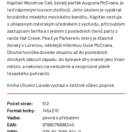
Kapitán Woodrow Call, bývalý parťák Augusta McCraea, je
teď nájemným lovcem zločinců. Jeho úkolem je vypátrat
brutálního mladého mexického banditu. Kapitán cestuje
s uhlazeným městským úředníkem z východu, přitroublým
zástupcem šerifa a s jedním z posledních členů party z
ranče Hat Creek, Pea Eye Parkerem, který je šťastně
ženatý s Lorenou, někdejší milenkou Guse McCraea.
Dlouhá honička dovede skupinu až do posledních
divokých zákoutí západu, do špinavé díry známé jako Vraní
město, a nakonec na nedozírné a neúprosné pláně
texaského pohraničí.
Kniha
Ulicemi Lareda
vychází v češtině vůbec poprvé.
Počet stran:
512
Formát knihy:
145x210
Vazba:
pevná s přebalem
EAN:
9788076898240
ISBN:
978-80-7689-824-0