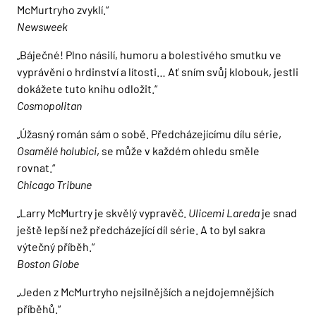
McMurtryho zvyklí.“
Newsweek
„Báječné! Plno násilí, humoru a bolestivého smutku ve
vyprávění o hrdinství a lítosti… Ať sním svůj klobouk, jestli
dokážete tuto knihu odložit.“
Cosmopolitan
„Úžasný román sám o sobě. Předcházejícímu dílu série,
Osamělé holubici
, se může v každém ohledu směle
rovnat.“
Chicago Tribune
„Larry McMurtry je skvělý vypravěč.
Ulicemi Lareda
je snad
ještě lepší než předcházející díl série. A to byl sakra
výtečný příběh.“
Boston Globe
„Jeden z McMurtryho nejsilnějších a nejdojemnějších
příběhů.“