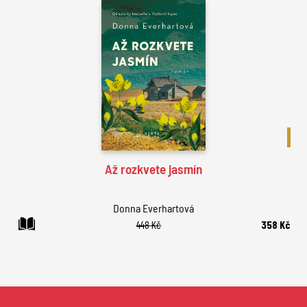
BES
Až rozkvete jasmín
Donna Everhartová
448 Kč
358 Kč