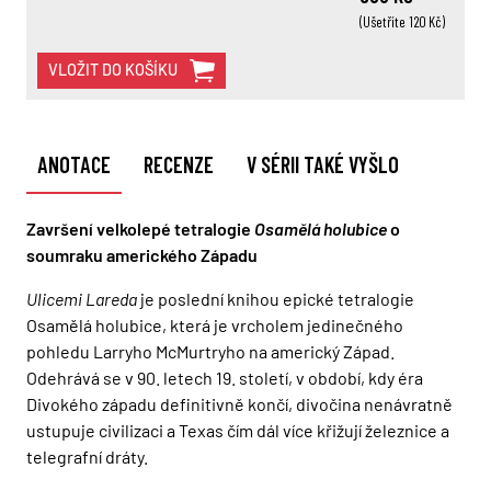
(Ušetříte 120 Kč)
VLOŽIT DO KOŠÍKU
ANOTACE
RECENZE
V SÉRII TAKÉ VYŠLO
Završení velkolepé tetralogie
Osamělá holubice
o
soumraku amerického Západu
Ulicemi Lareda
je poslední knihou epické tetralogie
Osamělá holubice, která je vrcholem jedinečného
pohledu Larryho McMurtryho na americký Západ.
Odehrává se v 90. letech 19. století, v období, kdy éra
Divokého západu definitivně končí, divočina nenávratně
ustupuje civilizaci a Texas čím dál více křižují železnice a
telegrafní dráty.