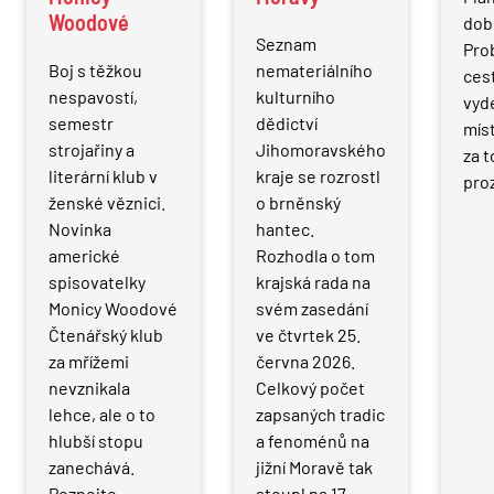
Woodové
dob
Seznam
Pro
Boj s těžkou
nemateriálního
ces
nespavostí,
kulturního
vyd
semestr
dědictví
míst
strojařiny a
Jihomoravského
za t
literární klub v
kraje se rozrostl
pro
ženské věznici.
o brněnský
Novinka
hantec.
americké
Rozhodla o tom
spisovatelky
krajská rada na
Monicy Woodové
svém zasedání
Čtenářský klub
ve čtvrtek 25.
za mřížemi
června 2026.
nevznikala
Celkový počet
lehce, ale o to
zapsaných tradic
hlubší stopu
a fenoménů na
zanechává.
jižní Moravě tak
Poznejte
stoupl na 17.