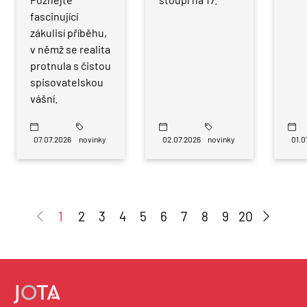
fascinující
zákulisí příběhu,
v němž se realita
protnula s čistou
spisovatelskou
vášní.
07.07.2026
novinky
02.07.2026
novinky
01.0
1
2
3
4
5
6
7
8
9
20