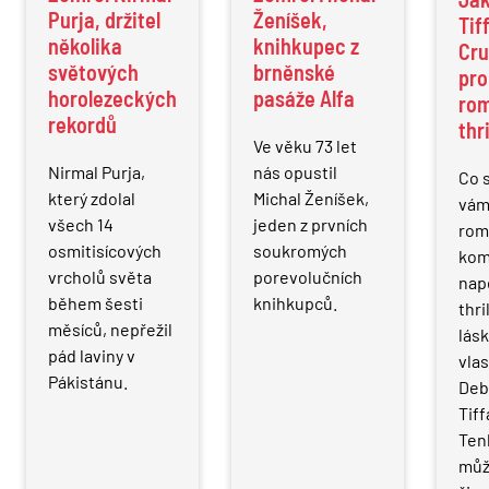
Purja, držitel
Ženíšek,
Tif
několika
knihkupec z
Cr
světových
brněnské
pro
horolezeckých
pasáže Alfa
rom
rekordů
thr
Ve věku 73 let
Nirmal Purja,
nás opustil
Co 
který zdolal
Michal Ženíšek,
vám
všech 14
jeden z prvních
rom
osmitisícových
soukromých
kom
vrcholů světa
porevolučních
napě
během šesti
knihkupců.
thri
měsíců, nepřežil
lás
pád laviny v
vlas
Pákistánu.
Deb
Tif
Ten
můž