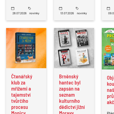
28.07.2026
novinky
13.07.2026
novinky
09.0
Čtenářský
Brněnský
Obj
klub za
hantec byl
kou
mřížemi a
zapsán na
naš
tajemství
seznam
prů
tvůrčího
kulturního
akč
procesu
dědictví jižní
Monicy
Moravy
Plán