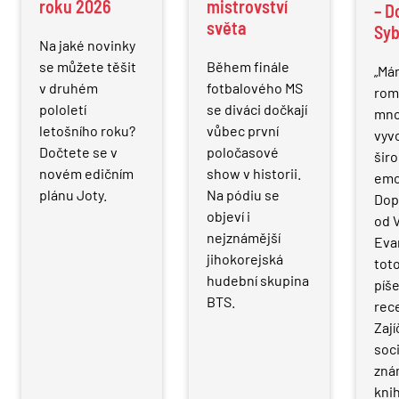
roku 2026
mistrovství
– D
světa
Syb
Na jaké novinky
se můžete těšit
Během finále
„Má
v druhém
fotbalového MS
rom
pololetí
se diváci dočkají
mno
letošního roku?
vůbec první
vyv
Dočtete se v
poločasové
šir
novém edičním
show v historii.
emo
plánu Joty.
Na pódiu se
Dopi
objeví i
od V
nejznámější
Eva
jihokorejská
toto
hudební skupina
píše
BTS.
rec
Zají
soci
zná
kni