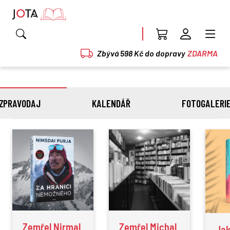
Zbývá 598 Kč do dopravy
ZDARMA
ZPRAVODAJ
KALENDÁŘ
FOTOGALERI
Zemřel Nirmal
Zemřel Michal
Jak