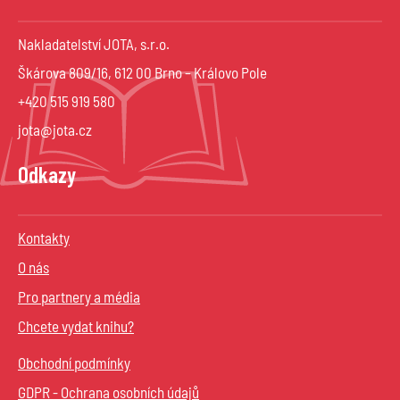
Nakladatelství JOTA, s.r.o.
Škárova 809/16, 612 00 Brno – Královo Pole
+420 515 919 580
jota@jota.cz
Odkazy
Kontakty
O nás
Pro partnery a média
Chcete vydat knihu?
Obchodní podmínky
GDPR - Ochrana osobních údajů