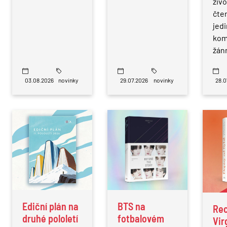
živ
čte
jed
kom
žán
03.08.2026
novinky
29.07.2026
novinky
28.0
Ediční plán na
BTS na
Re
druhé pololetí
fotbalovém
Vir