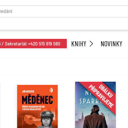
KNIHY
NOVINKY
/ Sekretariát +420 515 919 580