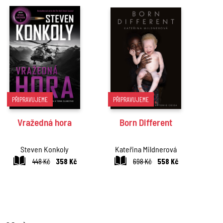
PŘIPRAVUJEME
PŘIPRAVUJEME
Vražedná hora
Born Different
Steven Konkoly
Kateřina Mildnerová
448 Kč
358 Kč
698 Kč
558 Kč