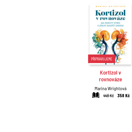
PŘIPRAVUJEME
Kortizol v
rovnováze
Marina Wrightová
448 Kč
358 Kč