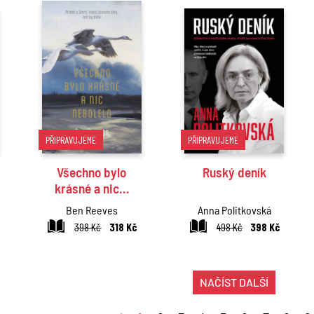
PŘIPRAVUJEME
PŘIPRAVUJEME
Všechno bylo
Ruský deník
krásné a nic…
Ben Reeves
Anna Politkovská
398 Kč
318 Kč
498 Kč
398 Kč
NAČÍST DALŠÍ