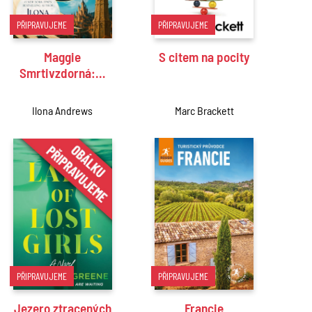
PŘIPRAVUJEME
PŘIPRAVUJEME
Maggie
S citem na pocity
Smrtivzdorná:…
Ilona Andrews
Marc Brackett
PŘIPRAVUJEME
PŘIPRAVUJEME
Jezero ztracených
Francie