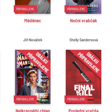
PŘIPRAVUJEME
PŘIPRAVUJEME
Měděnec
Noční vrabčák
Jiří Nováček
Shelly Sandersová
PŘIPRAVUJEME
PŘIPRAVUJEME
Nejkrásnější chlap
Poslední vražda