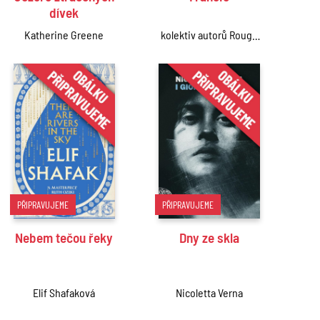
dívek
Katherine Greene
kolektiv autorů Rough
Guides
PŘIPRAVUJEME
PŘIPRAVUJEME
Nebem tečou řeky
Dny ze skla
Elif Shafaková
Nicoletta Verna