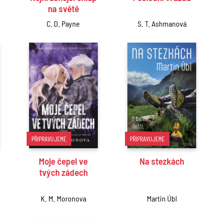
na světě
C. D. Payne
S. T. Ashmanová
PŘIPRAVUJEME
PŘIPRAVUJEME
Moje čepel ve
Na stezkách
tvých zádech
K. M. Moronova
Martin Úbl