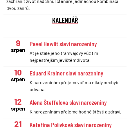
zachránit život nadchnul čtenáře jedinečnou kombinací
dvou žánrů.
KALENDÁŘ
9
Pavel Hewlit slaví narozeniny
srpen
Ať je stále jeho tramvajový vůz tím
nejpestřejším jevištěm života.
10
Eduard Krainer slaví narozeniny
srpen
K narozeninám přejeme, ať mu nikdy nechybí
odvaha.
12
Alena Šteffelová slaví narozeniny
srpen
K narozeninám přejeme hodně štěstí a zdraví.
21
Kateřina Polívková slaví narozeniny