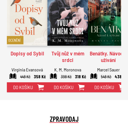
OCENĚNÍ
Dopisy od Sybil
Tvůj nůž v mém
Benátky. Návod k
srdci
užívání
Virginia Evansová
K. M. Moronova
Marcel Sauer
448 Kč
358 Kč
398 Kč
318 Kč
548 Kč
438 Kč
DO KOŠÍKU
DO KOŠÍKU
DO KOŠÍKU
ZPRAVODAJ