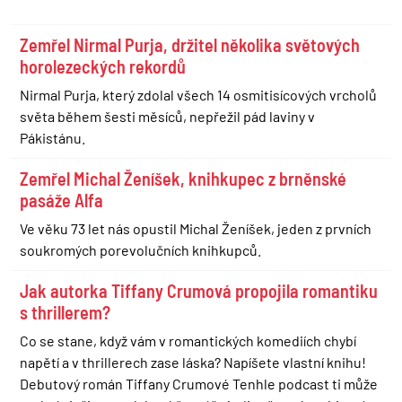
Zemřel Nirmal Purja, držitel několika světových
horolezeckých rekordů
Nirmal Purja, který zdolal všech 14 osmitisícových vrcholů
světa během šesti měsíců, nepřežil pád laviny v
Pákistánu.
Zemřel Michal Ženíšek, knihkupec z brněnské
pasáže Alfa
Ve věku 73 let nás opustil Michal Ženíšek, jeden z prvních
soukromých porevolučních knihkupců.
Jak autorka Tiffany Crumová propojila romantiku
s thrillerem?
Co se stane, když vám v romantických komediích chybí
napětí a v thrillerech zase láska? Napíšete vlastní knihu!
Debutový román Tiffany Crumové Tenhle podcast ti může