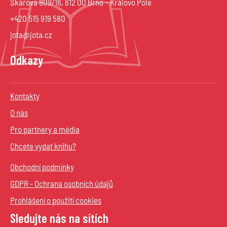
Škárova 809/16, 612 00 Brno – Královo Pole
+420 515 919 580
jota@jota.cz
Odkazy
Kontakty
O nás
Pro partnery a média
Chcete vydat knihu?
Obchodní podmínky
GDPR - Ochrana osobních údajů
Prohlášení o použití cookies
Sledujte nás na sítích