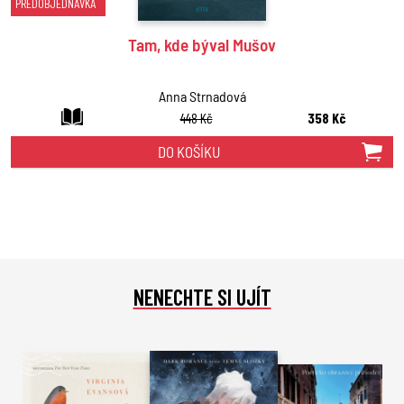
PŘEDOBJEDNÁVKA
Tam, kde býval Mušov
Anna Strnadová
448 Kč
358 Kč
DO KOŠÍKU
NENECHTE SI UJÍT