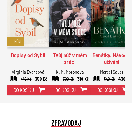
OCENĚNÍ
Dopisy od Sybil
Tvůj nůž v mém
Benátky. Návod k
srdci
užívání
Virginia Evansová
K. M. Moronova
Marcel Sauer
448 Kč
358 Kč
398 Kč
318 Kč
548 Kč
438 Kč
DO KOŠÍKU
DO KOŠÍKU
DO KOŠÍKU
ZPRAVODAJ