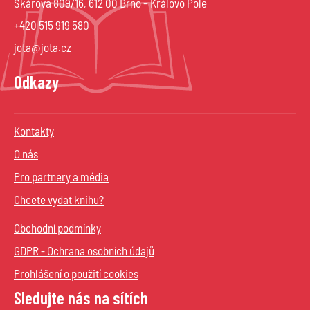
Škárova 809/16, 612 00 Brno – Královo Pole
+420 515 919 580
jota@jota.cz
Odkazy
Kontakty
O nás
Pro partnery a média
Chcete vydat knihu?
Obchodní podmínky
GDPR - Ochrana osobních údajů
Prohlášení o použití cookies
Sledujte nás na sítích