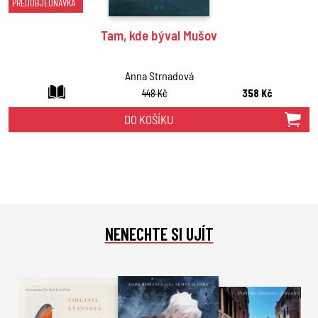
PŘEDOBJEDNÁVKA
Tam, kde býval Mušov
Anna Strnadová
448 Kč
358 Kč
DO KOŠÍKU
NENECHTE SI UJÍT