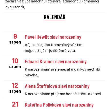
zachránit život nadchnul čtenáře jedinečnou kombinací
dvou žánrů.
KALENDÁŘ
9
Pavel Hewlit slaví narozeniny
srpen
Ať je stále jeho tramvajový vůz tím
nejpestřejším jevištěm života.
10
Eduard Krainer slaví narozeniny
srpen
K narozeninám přejeme, ať mu nikdy nechybí
odvaha.
12
Alena Šteffelová slaví narozeniny
srpen
K narozeninám přejeme hodně štěstí a zdraví.
21
Kateřina Polívková slaví narozeniny