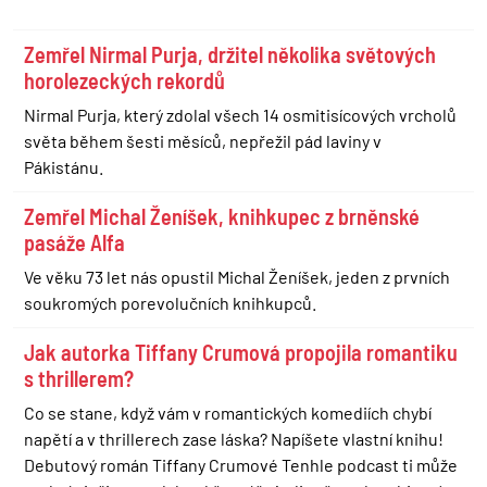
Zemřel Nirmal Purja, držitel několika světových
horolezeckých rekordů
Nirmal Purja, který zdolal všech 14 osmitisícových vrcholů
světa během šesti měsíců, nepřežil pád laviny v
Pákistánu.
Zemřel Michal Ženíšek, knihkupec z brněnské
pasáže Alfa
Ve věku 73 let nás opustil Michal Ženíšek, jeden z prvních
soukromých porevolučních knihkupců.
Jak autorka Tiffany Crumová propojila romantiku
s thrillerem?
Co se stane, když vám v romantických komediích chybí
napětí a v thrillerech zase láska? Napíšete vlastní knihu!
Debutový román Tiffany Crumové Tenhle podcast ti může