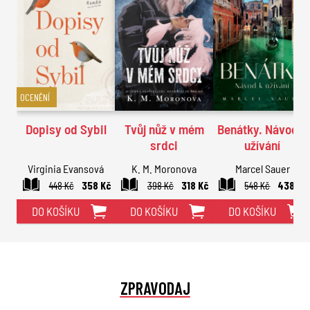
OCENĚNÍ
Dopisy od Sybil
Tvůj nůž v mém
Benátky. Návod k
srdci
užívání
Virginia Evansová
K. M. Moronova
Marcel Sauer
448 Kč
358 Kč
398 Kč
318 Kč
548 Kč
438 Kč
DO KOŠÍKU
DO KOŠÍKU
DO KOŠÍKU
ZPRAVODAJ