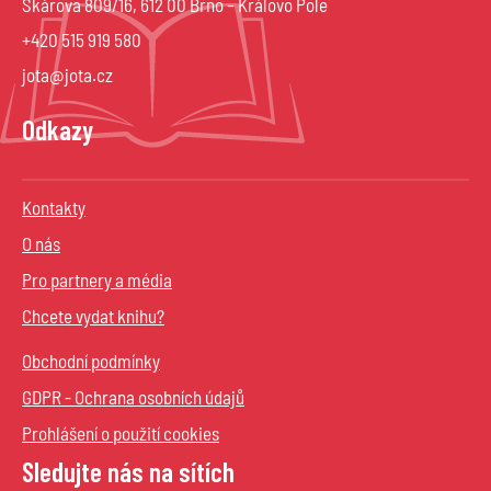
Škárova 809/16, 612 00 Brno – Královo Pole
+420 515 919 580
jota@jota.cz
Odkazy
Kontakty
O nás
Pro partnery a média
Chcete vydat knihu?
Obchodní podmínky
GDPR - Ochrana osobních údajů
Prohlášení o použití cookies
Sledujte nás na sítích