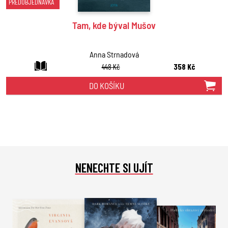
PŘEDOBJEDNÁVKA
Tam, kde býval Mušov
Anna Strnadová
448 Kč
358 Kč
DO KOŠÍKU
NENECHTE SI UJÍT