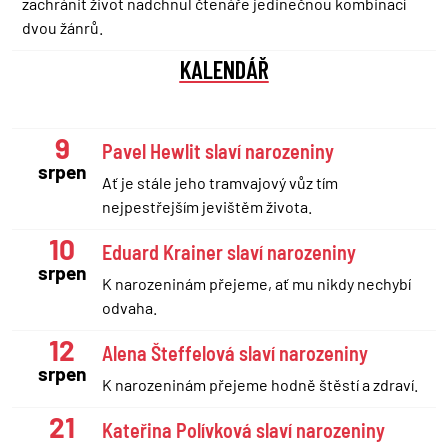
zachránit život nadchnul čtenáře jedinečnou kombinací
dvou žánrů.
KALENDÁŘ
9
Pavel Hewlit slaví narozeniny
srpen
Ať je stále jeho tramvajový vůz tím
nejpestřejším jevištěm života.
10
Eduard Krainer slaví narozeniny
srpen
K narozeninám přejeme, ať mu nikdy nechybí
odvaha.
12
Alena Šteffelová slaví narozeniny
srpen
K narozeninám přejeme hodně štěstí a zdraví.
21
Kateřina Polívková slaví narozeniny