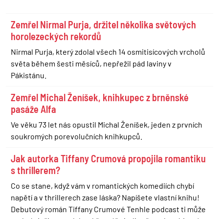
Zemřel Nirmal Purja, držitel několika světových
horolezeckých rekordů
Nirmal Purja, který zdolal všech 14 osmitisícových vrcholů
světa během šesti měsíců, nepřežil pád laviny v
Pákistánu.
Zemřel Michal Ženíšek, knihkupec z brněnské
pasáže Alfa
Ve věku 73 let nás opustil Michal Ženíšek, jeden z prvních
soukromých porevolučních knihkupců.
Jak autorka Tiffany Crumová propojila romantiku
s thrillerem?
Co se stane, když vám v romantických komediích chybí
napětí a v thrillerech zase láska? Napíšete vlastní knihu!
Debutový román Tiffany Crumové Tenhle podcast ti může