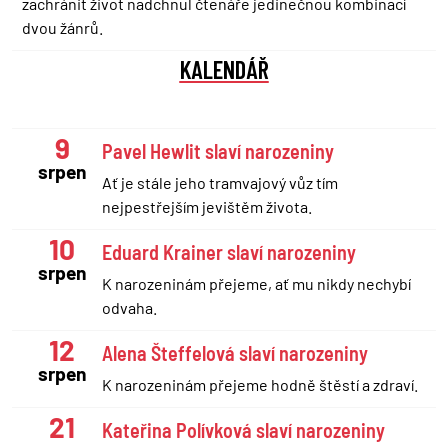
zachránit život nadchnul čtenáře jedinečnou kombinací
dvou žánrů.
KALENDÁŘ
9
Pavel Hewlit slaví narozeniny
srpen
Ať je stále jeho tramvajový vůz tím
nejpestřejším jevištěm života.
10
Eduard Krainer slaví narozeniny
srpen
K narozeninám přejeme, ať mu nikdy nechybí
odvaha.
12
Alena Šteffelová slaví narozeniny
srpen
K narozeninám přejeme hodně štěstí a zdraví.
21
Kateřina Polívková slaví narozeniny