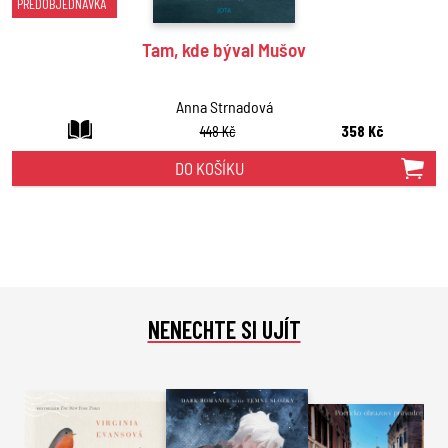
PŘEDOBJEDNÁVKA
Tam, kde býval Mušov
Anna Strnadová
448 Kč
358 Kč
DO KOŠÍKU
NENECHTE SI UJÍT