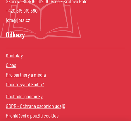
Škárova 809/16, 612 00 Brno – Královo Pole
+420 515 919 580
jota@jota.cz
Odkazy
Kontakty
O nás
Pro partnery a média
Chcete vydat knihu?
Obchodní podmínky
GDPR - Ochrana osobních údajů
Prohlášení o použití cookies
Sledujte nás na sítích