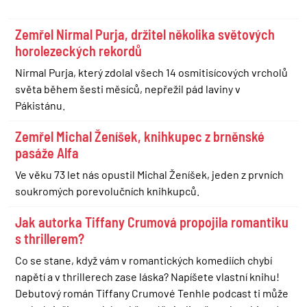
Zemřel Nirmal Purja, držitel několika světových
horolezeckých rekordů
Nirmal Purja, který zdolal všech 14 osmitisícových vrcholů
světa během šesti měsíců, nepřežil pád laviny v
Pákistánu.
Zemřel Michal Ženíšek, knihkupec z brněnské
pasáže Alfa
Ve věku 73 let nás opustil Michal Ženíšek, jeden z prvních
soukromých porevolučních knihkupců.
Jak autorka Tiffany Crumová propojila romantiku
s thrillerem?
Co se stane, když vám v romantických komediích chybí
napětí a v thrillerech zase láska? Napíšete vlastní knihu!
Debutový román Tiffany Crumové Tenhle podcast ti může