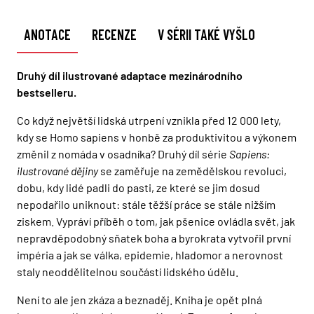
ANOTACE
RECENZE
V SÉRII TAKÉ VYŠLO
Druhý díl ilustrované adaptace mezinárodního
bestselleru.
Co když největší lidská utrpení vznikla před 12 000 lety,
kdy se Homo sapiens v honbě za produktivitou a výkonem
změnil z nomáda v osadníka? Druhý díl série
Sapiens:
ilustrované dějiny
se zaměřuje na zemědělskou revoluci,
dobu, kdy lidé padli do pasti, ze které se jim dosud
nepodařilo uniknout: stále těžší práce se stále nižším
ziskem. Vypráví příběh o tom, jak pšenice ovládla svět, jak
nepravděpodobný sňatek boha a byrokrata vytvořil první
impéria a jak se válka, epidemie, hladomor a nerovnost
staly neoddělitelnou součástí lidského údělu.
Není to ale jen zkáza a beznaděj. Kniha je opět plná