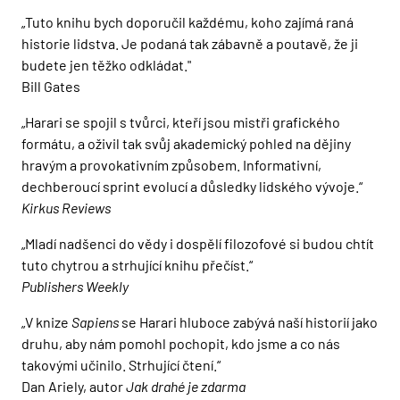
„Tuto knihu bych doporučil každému, koho zajímá raná
historie lidstva. Je podaná tak zábavně a poutavě, že ji
budete jen těžko odkládat."
Bill Gates
„Harari se spojil s tvůrci, kteří jsou mistři grafického
formátu, a oživil tak svůj akademický pohled na dějiny
hravým a provokativním způsobem. Informativní,
dechberoucí sprint evolucí a důsledky lidského vývoje.“
Kirkus Reviews
„Mladí nadšenci do vědy i dospělí filozofové si budou chtít
tuto chytrou a strhující knihu přečíst.“
Publishers Weekly
„V knize
Sapiens
se Harari hluboce zabývá naší historií jako
druhu, aby nám pomohl pochopit, kdo jsme a co nás
takovými učinilo. Strhující čtení.“
Dan Ariely, autor
Jak drahé je zdarma