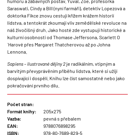
humoru a zábavných postav. Yuval, Zoe, profesorka
Saraswati, Cindy a Bill (nyní farmáři), detektiv Lopezová a
doktorka Fikce znovu cestují křížem krážem historií
lidstva, a tentokrát zkoumají vliv zemědělské revoluce na
náš živočišný druh. Jako hosté zde vystupují historické a
kulturní osobnosti od Thomase Jeffersona, Scarlett O
´Harové přes Margaret Thatcherovou až po Johna
Lennona.
Sapiens – ilustrované dějiny 2
je radikálním, vtipným a
barvitým převyprávěním příběhu lidstva, které si užijí
dospívající i dospělí. Knihu lze číst samostatně nebo jako
pokračování prvního dílu.
Počet stran:
Formát knihy:
205x275
Vazba:
pevná s přebalem
EAN:
9788076898295
ISBN:
978-80-7689-829-5