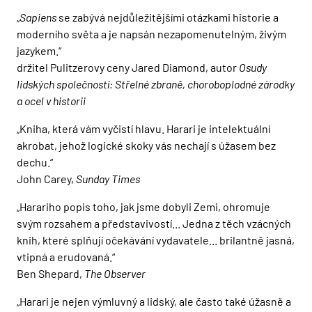
„
Sapiens
se zabývá nejdůležitějšími otázkami historie a
moderního světa a je napsán nezapomenutelným, živým
jazykem.“
držitel Pulitzerovy ceny Jared Diamond, autor
Osudy
lidských společností: Střelné zbraně, choroboplodné zárodky
a ocel v historii
„Kniha, která vám vyčistí hlavu. Harari je intelektuální
akrobat, jehož logické skoky vás nechají s úžasem bez
dechu.“
John Carey,
Sunday Times
„Harariho popis toho, jak jsme dobyli Zemi, ohromuje
svým rozsahem a představivostí... Jedna z těch vzácných
knih, které splňují očekávání vydavatele... brilantně jasná,
vtipná a erudovaná.“
Ben Shepard,
The Observer
„Harari je nejen výmluvný a lidský, ale často také úžasně a