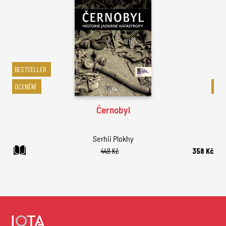
BESTSELLER
OCENĚNÍ
BES
Černobyl
Serhii Plokhy
448 Kč
358 Kč