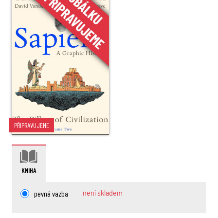
PŘIPRAVUJEME
KNIHA
pevná vazba
není skladem