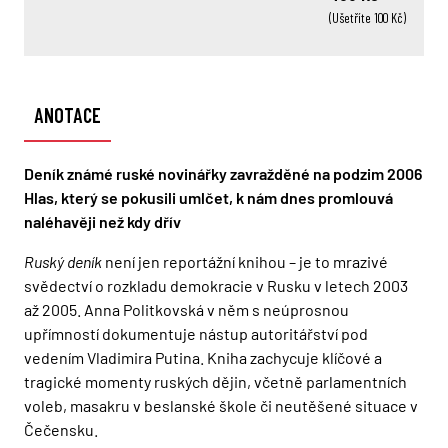
(Ušetříte 100 Kč)
ANOTACE
Deník známé ruské novinářky zavražděné na podzim 2006
Hlas, který se pokusili umlčet, k nám dnes promlouvá
naléhavěji než kdy dřív
Ruský deník
není jen reportážní knihou – je to mrazivé
svědectví o rozkladu demokracie v Rusku v letech 2003
až 2005. Anna Politkovská v něm s neúprosnou
upřímností dokumentuje nástup autoritářství pod
vedením Vladimira Putina. Kniha zachycuje klíčové a
tragické momenty ruských dějin, včetně parlamentních
voleb, masakru v beslanské škole či neutěšené situace v
Čečensku.