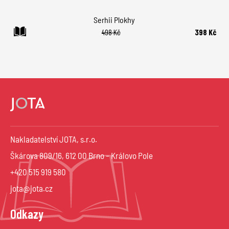
Serhii Plokhy
498 Kč
398 Kč
Nakladatelství JOTA, s.r.o.
Škárova 809/16, 612 00 Brno – Královo Pole
+420 515 919 580
jota@jota.cz
Odkazy