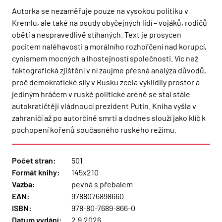
Autorka se nezaměřuje pouze na vysokou politiku v
Kremlu, ale také na osudy obyčejných lidí – vojáků, rodičů
obětí a nespravedlivě stíhaných. Text je prosycen
pocitem naléhavosti a morálního rozhořčení nad korupcí,
cynismem mocných a lhostejností společnosti. Víc než
faktografická zjištění v ní zaujme přesná analýza důvodů,
proč demokratické síly v Rusku zcela vyklidily prostor a
jediným hráčem v ruské politické aréně se stal stále
autokratičtěji vládnoucí prezident Putin. Kniha vyšla v
zahraničí až po autorčině smrti a dodnes slouží jako klíč k
pochopení kořenů současného ruského režimu.
Počet stran:
501
Formát knihy:
145x210
Vazba:
pevná s přebalem
EAN:
9788076898660
ISBN:
978-80-7689-866-0
Datum vydání:
2.9.2026