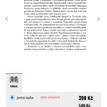
KNIHA
398 Kč
pevná vazba
není skladem
498 Kč