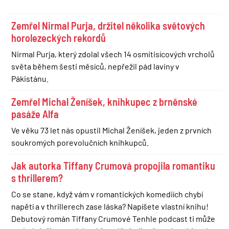
Zemřel Nirmal Purja, držitel několika světových
horolezeckých rekordů
Nirmal Purja, který zdolal všech 14 osmitisícových vrcholů
světa během šesti měsíců, nepřežil pád laviny v
Pákistánu.
Zemřel Michal Ženíšek, knihkupec z brněnské
pasáže Alfa
Ve věku 73 let nás opustil Michal Ženíšek, jeden z prvních
soukromých porevolučních knihkupců.
Jak autorka Tiffany Crumová propojila romantiku
s thrillerem?
Co se stane, když vám v romantických komediích chybí
napětí a v thrillerech zase láska? Napíšete vlastní knihu!
Debutový román Tiffany Crumové Tenhle podcast ti může