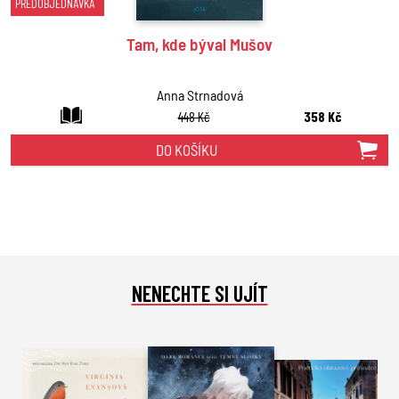
PŘEDOBJEDNÁVKA
Tam, kde býval Mušov
Anna Strnadová
448 Kč
358 Kč
DO KOŠÍKU
NENECHTE SI UJÍT