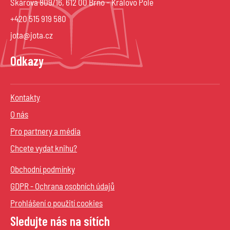
Škárova 809/16, 612 00 Brno – Královo Pole
+420 515 919 580
jota@jota.cz
Odkazy
Kontakty
O nás
Pro partnery a média
Chcete vydat knihu?
Obchodní podmínky
GDPR - Ochrana osobních údajů
Prohlášení o použití cookies
Sledujte nás na sítích