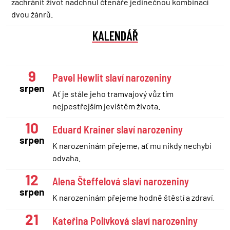
zachránit život nadchnul čtenáře jedinečnou kombinací
dvou žánrů.
KALENDÁŘ
9
Pavel Hewlit slaví narozeniny
srpen
Ať je stále jeho tramvajový vůz tím
nejpestřejším jevištěm života.
10
Eduard Krainer slaví narozeniny
srpen
K narozeninám přejeme, ať mu nikdy nechybí
odvaha.
12
Alena Šteffelová slaví narozeniny
srpen
K narozeninám přejeme hodně štěstí a zdraví.
21
Kateřina Polívková slaví narozeniny