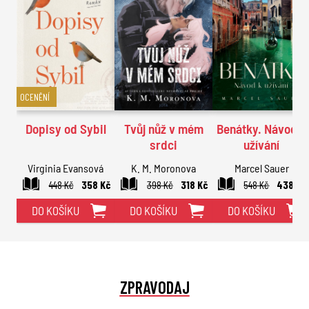
OCENĚNÍ
Dopisy od Sybil
Tvůj nůž v mém
Benátky. Návod k
srdci
užívání
Virginia Evansová
K. M. Moronova
Marcel Sauer
448 Kč
358 Kč
398 Kč
318 Kč
548 Kč
438 Kč
DO KOŠÍKU
DO KOŠÍKU
DO KOŠÍKU
ZPRAVODAJ