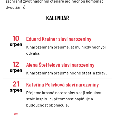
zachránit život nadchnul čtenáře jedinečnou kombinací
dvou žánrů.
KALENDÁŘ
10
Eduard Krainer slaví narozeniny
srpen
K narozeninám přejeme, ať mu nikdy nechybí
odvaha.
12
Alena Šteffelová slaví narozeniny
srpen
K narozeninám přejeme hodně štěstí a zdraví.
21
Kateřina Polívková slaví narozeniny
srpen
Přejeme krásné narozeniny a ať ji minulost
stále inspiruje, přítomnost naplňuje a
budoucnost obohacuje.