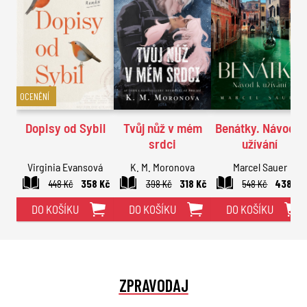
OCENĚNÍ
Dopisy od Sybil
Tvůj nůž v mém
Benátky. Návod k
srdci
užívání
Virginia Evansová
K. M. Moronova
Marcel Sauer
448 Kč
358 Kč
398 Kč
318 Kč
548 Kč
438 Kč
DO KOŠÍKU
DO KOŠÍKU
DO KOŠÍKU
ZPRAVODAJ