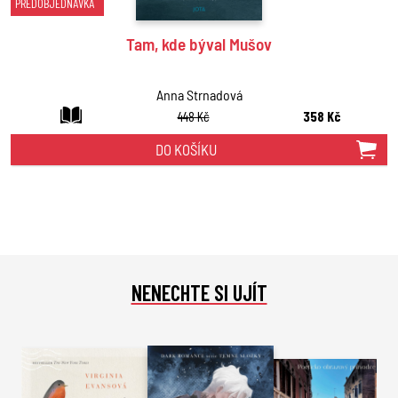
PŘEDOBJEDNÁVKA
Tam, kde býval Mušov
Anna Strnadová
448 Kč
358 Kč
DO KOŠÍKU
NENECHTE SI UJÍT