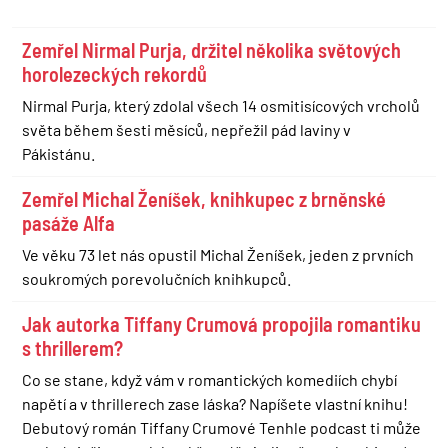
Zemřel Nirmal Purja, držitel několika světových
horolezeckých rekordů
Nirmal Purja, který zdolal všech 14 osmitisícových vrcholů
světa během šesti měsíců, nepřežil pád laviny v
Pákistánu.
Zemřel Michal Ženíšek, knihkupec z brněnské
pasáže Alfa
Ve věku 73 let nás opustil Michal Ženíšek, jeden z prvních
soukromých porevolučních knihkupců.
Jak autorka Tiffany Crumová propojila romantiku
s thrillerem?
Co se stane, když vám v romantických komediích chybí
napětí a v thrillerech zase láska? Napíšete vlastní knihu!
Debutový román Tiffany Crumové Tenhle podcast ti může