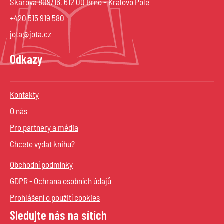
Škárova 809/16, 612 00 Brno – Královo Pole
+420 515 919 580
jota@jota.cz
Odkazy
Kontakty
O nás
Pro partnery a média
Chcete vydat knihu?
Obchodní podmínky
GDPR - Ochrana osobních údajů
Prohlášení o použití cookies
Sledujte nás na sítích