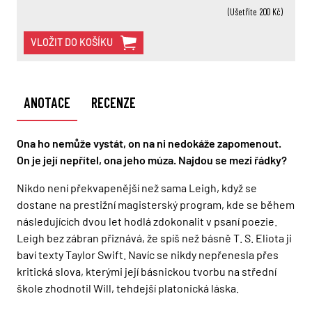
(Ušetříte 200 Kč)
VLOŽIT DO KOŠÍKU
ANOTACE
RECENZE
Ona ho nemůže vystát, on na ni nedokáže zapomenout.
On je její nepřítel, ona jeho múza. Najdou se mezi řádky?
Nikdo není překvapenější než sama Leigh, když se
dostane na prestižní magisterský program, kde se během
následujících dvou let hodlá zdokonalit v psaní poezie.
Leigh bez zábran přiznává, že spíš než básně T. S. Eliota ji
baví texty Taylor Swift. Navíc se nikdy nepřenesla přes
kritická slova, kterými její básnickou tvorbu na střední
škole zhodnotil Will, tehdejší platonická láska.