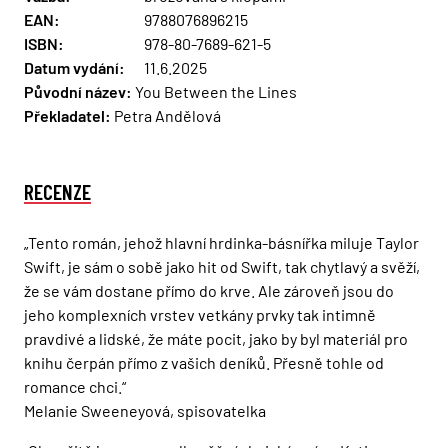
EAN:
9788076896215
ISBN:
978-80-7689-621-5
Datum vydání:
11.6.2025
Původní název:
You Between the Lines
Překladatel:
Petra Andělová
RECENZE
„Tento román, jehož hlavní hrdinka-básnířka miluje Taylor
Swift, je sám o sobě jako hit od Swift, tak chytlavý a svěží,
že se vám dostane přímo do krve. Ale zároveň jsou do
jeho komplexních vrstev vetkány prvky tak intimně
pravdivé a lidské, že máte pocit, jako by byl materiál pro
knihu čerpán přímo z vašich deníků. Přesně tohle od
romance chci.“
Melanie Sweeneyová, spisovatelka