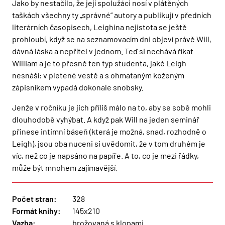
Jako by nestačilo, že její spolužáci nosí v plátěných
taškách všechny ty „správné“ autory a publikují v předních
literárních časopisech, Leighina nejistota se ještě
prohloubí, když se na seznamovacím dni objeví právě Will,
dávná láska a nepřítel v jednom. Teď si nechává říkat
William a je to přesně ten typ studenta, jaké Leigh
nesnáší: v pletené vestě a s ohmataným koženým
zápisníkem vypadá dokonale snobsky.
Jenže v ročníku je jich příliš málo na to, aby se sobě mohli
dlouhodobě vyhýbat. A když pak Will na jeden seminář
přinese intimní báseň (která je možná, snad, rozhodně o
Leigh), jsou oba nuceni si uvědomit, že v tom druhém je
víc, než co je napsáno na papíře. A to, co je mezi řádky,
může být mnohem zajímavější.
Počet stran:
328
Formát knihy:
145x210
Vazba:
brožovaná s klopami