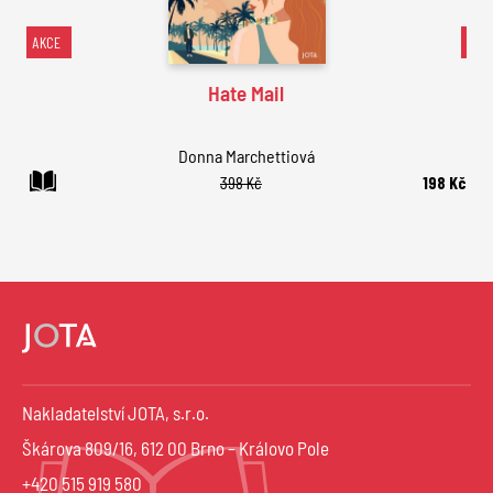
AKCE
AK
Hate Mail
Donna Marchettiová
398 Kč
198 Kč
Nakladatelství JOTA, s.r.o.
Škárova 809/16, 612 00 Brno – Královo Pole
+420 515 919 580