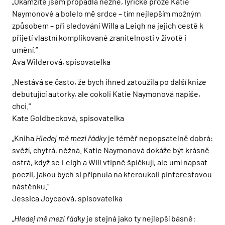
„Okamžitě jsem propadla něžné, lyrické próze Katie
Naymonové a bolelo mě srdce – tím nejlepším možným
způsobem – při sledování Willa a Leigh na jejich cestě k
přijetí vlastní komplikované zranitelnosti v životě i
umění.“
Ava Wilderová, spisovatelka
„Nestává se často, že bych ihned zatoužila po další knize
debutující autorky, ale cokoli Katie Naymonová napíše,
chci."
Kate Goldbecková, spisovatelka
„Kniha
Hledej mě mezi řádky
je téměř nepopsatelně dobrá:
svěží, chytrá, něžná. Katie Naymonová dokáže být krásně
ostrá, když se Leigh a Will vtipně špičkují, ale umí napsat
poezii, jakou bych si připnula na kteroukoli pinterestovou
nástěnku.“
Jessica Joyceová, spisovatelka
„
Hledej mě mezi řádky
je stejná jako ty nejlepší básně: