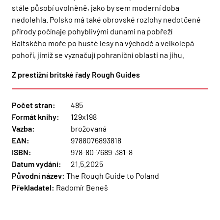
stále působí uvolněně, jako by sem moderní doba
nedolehla. Polsko má také obrovské rozlohy nedotčené
přírody počínaje pohyblivými dunami na pobřeží
Baltského moře po husté lesy na východě a velkolepá
pohoří, jimiž se vyznačují pohraniční oblasti na jihu.
Z prestižní britské řady Rough Guides
Počet stran:
485
Formát knihy:
129x198
Vazba:
brožovaná
EAN:
9788076893818
ISBN:
978-80-7689-381-8
Datum vydání:
21.5.2025
Původní název:
The Rough Guide to Poland
Překladatel:
Radomír Beneš