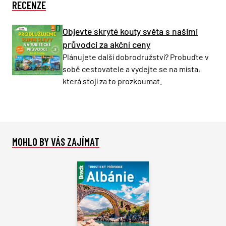
RECENZE
Objevte skryté kouty světa s našimi
průvodci za akční ceny
Plánujete další dobrodružství? Probuďte v
sobě cestovatele a vydejte se na místa,
která stojí za to prozkoumat.
MOHLO BY VÁS ZAJÍMAT