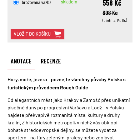
558 Kč
brožovaná vazba
skladem
698 Kč
(Ušetříte 140 Kč)
VLOŽIT DO KOŠÍKU
ANOTACE
RECENZE
Hory, moře, jezera
poznejte všechny půvaby Polska s
–
turistickým průvodcem Rough Guide
Od elegantních měst jako Krakov a Zamość přes unikátní
písečné duny po progresivní Varšavu a Lodž – v Polsku
najdete překvapivě rozmanitá místa, kultury a druhy
krajin. Z historických metropolí, v nichž vás obklopí
bohaté středoevropské dějiny, se můžete vydat za
sportem – na túry zelenými pralesy nebo zdolávat