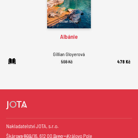
Albánie
Gillian Gloyerová
598 Kč
478 Kč
Nakladatelství JOTA, s.r.o.
Škárova 809/16, 612 00 Brno – Královo Pole