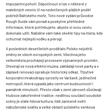
impozantní pohoří. Odpočinout si lze v některé z
malebných vesnic či na nedotčených plážích podél
pobřeží Baltského moře. Toto nové vydání průvodce
Rough Guide vám poradí a poskytne přehledné
informace, které potřebujete, abyste si svou cestu
dokonale užili. Nabídne vám také skvělé tipy na místa, kde
ochutnat nejlepší vodku a
pierogi
.
V posledních desetiletích prodělalo Polsko největší
změny ze všech evropských zemí. Všechna jeho
velkoměsta procházejí procesem významných proměn.
Otevírají se nová efektní muzea, zakládají nové parky a v
záplavě renovací oprašuje historický odkaz. Třpytivé
korporátní mrakodrapy vyrostly ve Varšavě, jedinečné
metropoli, která vypadá jako centrum budoucnosti i
památník minulosti. Přesto však v zemi zároveň zůstávají
hluboce zakořeněné tradice: nedílnou součástí soudobé
scény je stále lidová kultura, lidé zaníceně světí
náboženské svátky a velké oblasti polského venkova