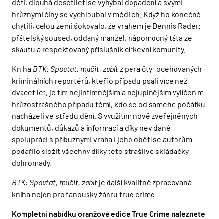
děti, dlouhá desetiletí se vyhýbal dopadení a svými
hrůznými činy se vychloubal v médiích. Když ho konečně
chytili, celou zemi šokovalo, že vrahem je Dennis Rader:
přátelský soused, oddaný manžel, nápomocný táta ze
skautu a respektovaný příslušník církevní komunity.
Kniha
BTK: Spoutat, mučit, zabít
z pera čtyř oceňovaných
kriminálních reportérů, kteří o případu psali více než
dvacet let, je tím nejintimnějším a nejúplnějším vylíčením
hrůzostrašného případu těmi, kdo se od samého počátku
nacházeli ve středu dění. S využitím nově zveřejněných
dokumentů, důkazů a informací a díky nevídané
spolupráci s příbuznými vraha i jeho obětí se autorům
podařilo složit všechny dílky této strašlivé skládačky
dohromady.
BTK: Spoutat, mučit, zabít
je další kvalitně zpracovaná
kniha nejen pro fanoušky žánru true crime.
Kompletní nabídku oranžové edice True Crime naleznete