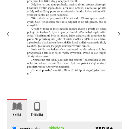
KNIHA
E-KNIHA
390 Kč
pevná vazba
skladem