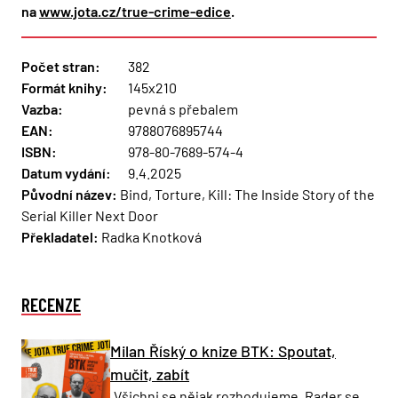
na
www.jota.cz/true-crime-edice
.
Počet stran:
382
Formát knihy:
145x210
Vazba:
pevná s přebalem
EAN:
9788076895744
ISBN:
978-80-7689-574-4
Datum vydání:
9.4.2025
Původní název:
Bind, Torture, Kill: The Inside Story of the
Serial Killer Next Door
Překladatel:
Radka Knotková
RECENZE
Milan Říský o knize BTK: Spoutat,
mučit, zabít
„Všichni se nějak rozhodujeme. Rader se