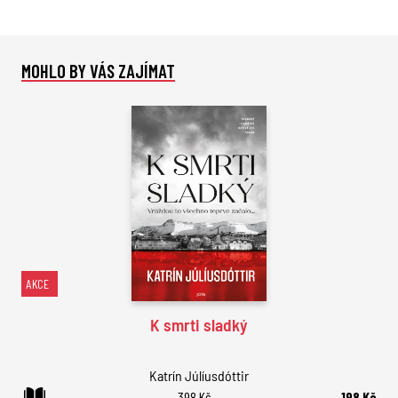
MOHLO BY VÁS ZAJÍMAT
AKCE
K smrti sladký
Katrín Júlíusdóttir
398 Kč
198 Kč