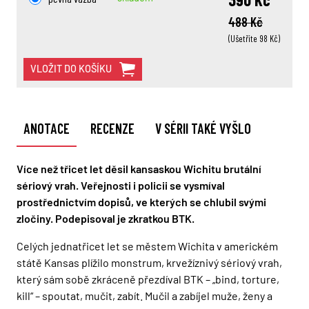
488 Kč
(Ušetříte 98 Kč)
VLOŽIT DO KOŠÍKU
ANOTACE
RECENZE
V SÉRII TAKÉ VYŠLO
Více než třicet let děsil kansaskou Wichitu brutální
sériový vrah. Veřejnosti i policii se vysmíval
prostřednictvím dopisů, ve kterých se chlubil svými
zločiny. Podepisoval je zkratkou BTK.
Celých jednatřicet let se městem Wichita v americkém
státě Kansas plížilo monstrum, krvežíznivý sériový vrah,
který sám sobě zkráceně přezdíval BTK – „bind, torture,
kill“ – spoutat, mučit, zabít. Mučil a zabíjel muže, ženy a