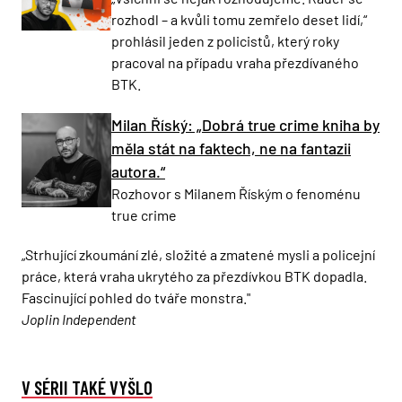
rozhodl – a kvůli tomu zemřelo deset lidí,“
prohlásil jeden z policistů, který roky
pracoval na případu vraha přezdívaného
BTK.
Milan Říský: „Dobrá true crime kniha by
měla stát na faktech, ne na fantazii
autora.“
Rozhovor s Milanem Říským o fenoménu
true crime
„Strhující zkoumání zlé, složité a zmatené mysli a policejní
práce, která vraha ukrytého za přezdívkou BTK dopadla.
Fascinující pohled do tváře monstra."
Joplin Independent
V SÉRII TAKÉ VYŠLO