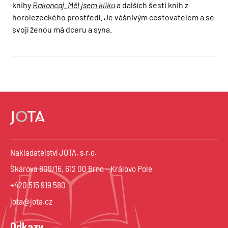
knihy
Rakoncaj. Měl jsem kliku
a dalších šesti knih z
horolezeckého prostředí. Je vášnivým cestovatelem a se
svojí ženou má dceru a syna.
Nakladatelství JOTA, s.r.o.
Škárova 809/16, 612 00 Brno – Královo Pole
+420 515 919 580
jota@jota.cz
Odkazy