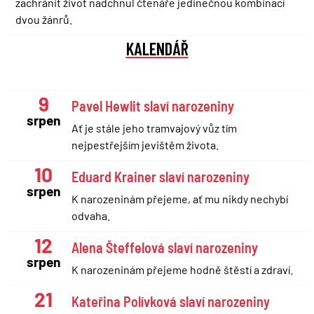
zachránit život nadchnul čtenáře jedinečnou kombinací
dvou žánrů.
KALENDÁŘ
9
Pavel Hewlit slaví narozeniny
srpen
Ať je stále jeho tramvajový vůz tím
nejpestřejším jevištěm života.
10
Eduard Krainer slaví narozeniny
srpen
K narozeninám přejeme, ať mu nikdy nechybí
odvaha.
12
Alena Šteffelová slaví narozeniny
srpen
K narozeninám přejeme hodně štěstí a zdraví.
21
Kateřina Polívková slaví narozeniny