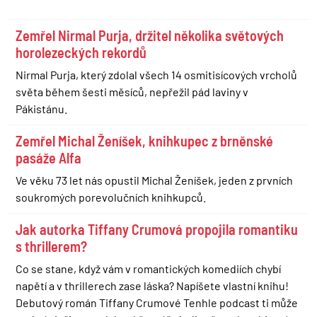
Zemřel Nirmal Purja, držitel několika světových
horolezeckých rekordů
Nirmal Purja, který zdolal všech 14 osmitisícových vrcholů
světa během šesti měsíců, nepřežil pád laviny v
Pákistánu.
Zemřel Michal Ženíšek, knihkupec z brněnské
pasáže Alfa
Ve věku 73 let nás opustil Michal Ženíšek, jeden z prvních
soukromých porevolučních knihkupců.
Jak autorka Tiffany Crumová propojila romantiku
s thrillerem?
Co se stane, když vám v romantických komediích chybí
napětí a v thrillerech zase láska? Napíšete vlastní knihu!
Debutový román Tiffany Crumové Tenhle podcast ti může