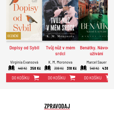
OCENĚNÍ
Dopisy od Sybil
Tvůj nůž v mém
Benátky. Návod k
srdci
užívání
Virginia Evansová
K. M. Moronova
Marcel Sauer
448 Kč
358 Kč
398 Kč
318 Kč
548 Kč
438 Kč
DO KOŠÍKU
DO KOŠÍKU
DO KOŠÍKU
ZPRAVODAJ