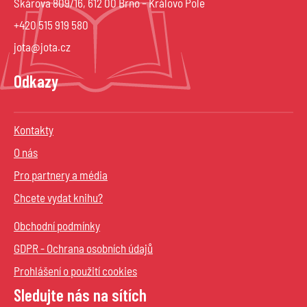
Škárova 809/16, 612 00 Brno – Královo Pole
+420 515 919 580
jota@jota.cz
Odkazy
Kontakty
O nás
Pro partnery a média
Chcete vydat knihu?
Obchodní podmínky
GDPR - Ochrana osobních údajů
Prohlášení o použití cookies
Sledujte nás na sítích