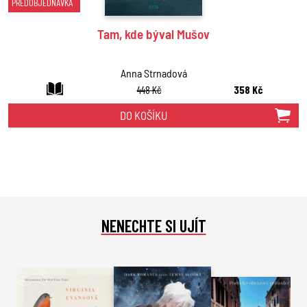
PŘEDOBJEDNÁVKA
Tam, kde býval Mušov
Anna Strnadová
448 Kč
358 Kč
DO KOŠÍKU
NENECHTE SI UJÍT