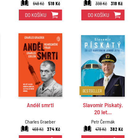
648 Kč
518 Kč
398 Kč
318 Kč
DO KOŠÍKU
DO KOŠÍKU
BESTSELLER
Anděl smrti
Slavomír Pískatý.
20 let…
Charles Graeber
Petr Čermák
468 Kč
374 Kč
478 Kč
382 Kč