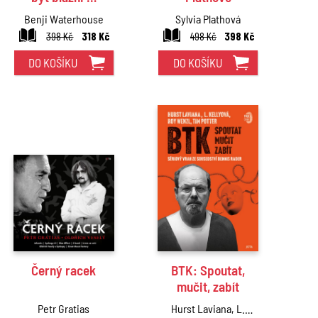
Benji Waterhouse
Sylvia Plathová
398 Kč
318 Kč
498 Kč
398 Kč
DO KOŠÍKU
DO KOŠÍKU
Černý racek
BTK: Spoutat,
mučit, zabít
Petr Gratias
Hurst Laviana, L.