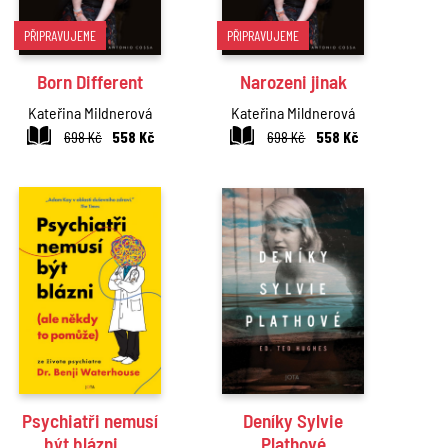
PŘIPRAVUJEME
PŘIPRAVUJEME
Born Different
Narozeni jinak
Kateřina Mildnerová
Kateřina Mildnerová
698 Kč
558 Kč
698 Kč
558 Kč
Psychiatři nemusí
Deníky Sylvie
být blázni …
Plathové