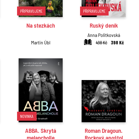
PŘIPRAVUJEME
PŘIPRAVUJEME
Na stezkách
Ruský deník
Anna Politkovská
Martin Úbl
498 Kč
398 Kč
NOVINKA
ABBA. Skrytá
Roman Dragoun.
melancholie
Rockový apoštol