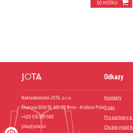
DO KOŠÍKU
Odkazy
Nakladatelství JOTA, s.r.o.
Kontakty
Škárova 809/16, 612 00 Brno – Královo Pole
O nás
+420 515 919 580
Pro partnery a
jota@jota.cz
Chcete vydat k