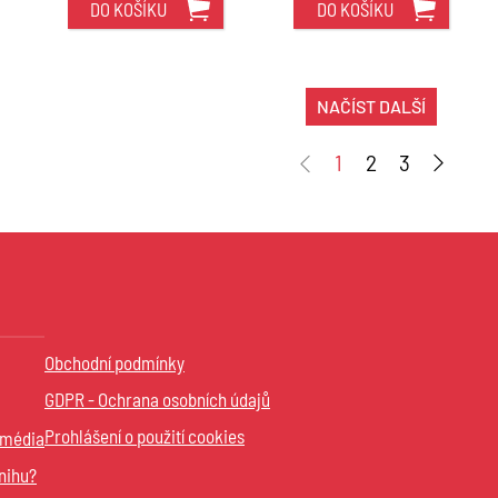
DO KOŠÍKU
DO KOŠÍKU
NAČÍST DALŠÍ
1
2
3
Obchodní podmínky
GDPR - Ochrana osobních údajů
Prohlášení o použití cookies
 média
nihu?