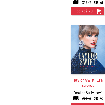
398 Kč
318 Kč
DO KOŠÍKU
Taylor Swift. Éra
za érou
Caroline Sullivanová
398 Kč
318 Kč