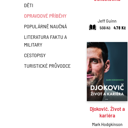
DĚTI
OPRAVDOVÉ PŘÍBĚHY
Jeff Guinn
POPULÁRNĚ NAUČNÁ
598 Kč
478 Kč
LITERATURA FAKTU A
MILITARY
CESTOPISY
TURISTICKÉ PRŮVODCE
Djokovič. Život a
kariéra
Mark Hodgkinson