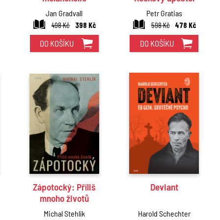
Jan Gradvall
Petr Gratias
498 Kč
398 Kč
598 Kč
478 Kč
DO KOŠÍKU
DO KOŠÍKU
Zápotocký: Příliš
Deviant
mnoho životů
Michal Stehlík
Harold Schechter