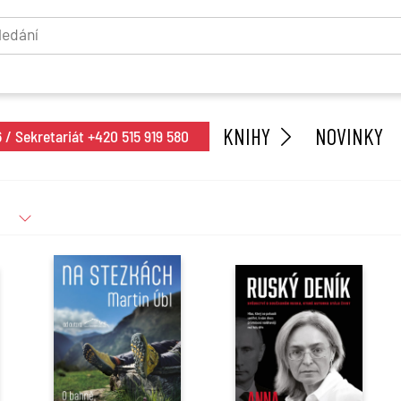
KNIHY
NOVINKY
/ Sekretariát +420 515 919 580