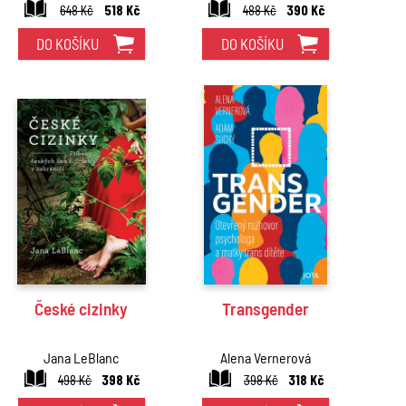
648 Kč
518 Kč
Kellyová, Roy Wenzl,
488 Kč
390 Kč
Tim Potter
DO KOŠÍKU
DO KOŠÍKU
České cizinky
Transgender
Jana LeBlanc
Alena Vernerová
498 Kč
398 Kč
398 Kč
318 Kč