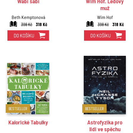
Wabi sabi
Wim Hof. Ledový
muž
Beth Kemptonová
Wim Hof
398 Kč
318 Kč
398 Kč
318 Kč
DO KOŠÍKU
DO KOŠÍKU
BESTSELLER
BESTSELLER
Kalorické Tabulky
Astrofyzika pro
lidi ve spěchu