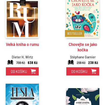
BESTSELLER
Velká kniha o rumu
Chovejte se jako
kočka
Dieter H. Wirtz
Stéphane Garnier
798 Kč
638 Kč
298 Kč
238 Kč
DO KOŠÍKU
DO KOŠÍKU