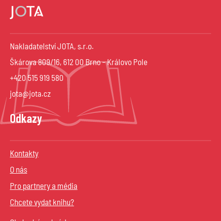
Nakladatelství JOTA, s.r.o.
Škárova 809/16, 612 00 Brno – Královo Pole
+420 515 919 580
jota@jota.cz
Odkazy
Kontakty
O nás
Pro partnery a média
Chcete vydat knihu?