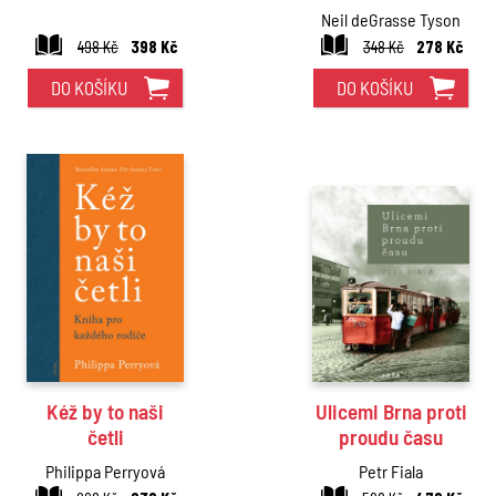
Neil deGrasse Tyson
498 Kč
398 Kč
348 Kč
278 Kč
DO KOŠÍKU
DO KOŠÍKU
Kéž by to naši
Ulicemi Brna proti
četli
proudu času
Philippa Perryová
Petr Fiala