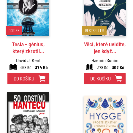
DOTISK
BESTSELLER
Tesla – génius,
Věci, které uvidíte,
který zkrotil…
jen když…
David J. Kent
Haemin Sunim
468 Kč
374 Kč
378 Kč
302 Kč
DO KOŠÍKU
DO KOŠÍKU