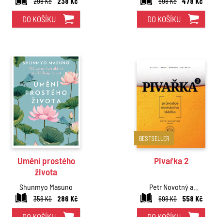
298 Kč
238 Kč
598 Kč
478 Kč
DO KOŠÍKU
DO KOŠÍKU
BESTSELLER
Umění prostého
Pivařka 2
života
Shunmyo Masuno
Petr Novotný a
358 Kč
286 Kč
698 Kč
kolektiv
558 Kč
DO KOŠÍKU
DO KOŠÍKU