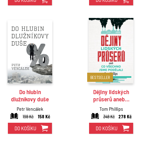
BESTSELLER
Do hlubin
Dějiny lidských
dlužníkovy duše
průserů aneb…
Petr Vencálek
Tom Phillips
198 Kč
158 Kč
348 Kč
278 Kč
DO KOŠÍKU
DO KOŠÍKU