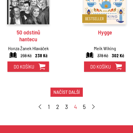
BESTSELLER
50 odstínů
Hygge
hantecu
Honza Žanek Hlaváček
Meik Wiking
298 Kč
238 Kč
378 Kč
302 Kč
DO KOŠÍKU
DO KOŠÍKU
NAČÍST DALŠÍ
1
2
3
4
5