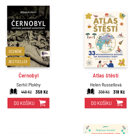
OCENĚNÍ
BESTSELLER
Černobyl
Atlas štěstí
Serhii Plokhy
Helen Russellová
448 Kč
358 Kč
398 Kč
318 Kč
DO KOŠÍKU
DO KOŠÍKU