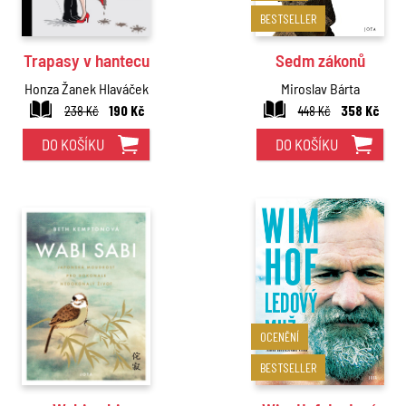
BESTSELLER
Trapasy v hantecu
Sedm zákonů
Honza Žanek Hlaváček
Miroslav Bárta
238 Kč
190 Kč
448 Kč
358 Kč
DO KOŠÍKU
DO KOŠÍKU
OCENĚNÍ
BESTSELLER