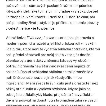
než dvěma tisícům svých pacientů režim bez pšenice.
Když pak viděl, jaké to mělo mimořádné výsledky, dospěl
ke znepokojivému závěru: Není to tuk, není to cukr, ani
náš pohodlný životní styl, co je příčinou epidemie obezity
v celé Americe – je to pšenice.
Ve své knize
Život bez pšenice
autor odhaluje pravdu o
moderní pšenici a rozebírá její historickou roli v lidském
jídelníčku. Už to není ta vydatná základní potravina, kterou
naši předci pěstovali pro svůj chléb vezdejší; dnešní
pšenice byla geneticky změněna tak, aby výrobcům
potravin přinesla největší výnosy za cenu nejnižších
nákladů. Dosud neškodná obilnina se tak proměnila v
nutričně ochuzenou, ale jinak všudypřítomnou
ingredienci, která zvedá krevní cukr ještě drastičtěji než
běžný stolní cukr a vyvolává závislost, kdy se jako na
tobogánu střídají cykly hladu, přejídání a únavy. Doktor
Davis si posvítil na tloustnutí a hromadění tuku ve všech
tělesných partiích a také na celou řadu nepříznivých