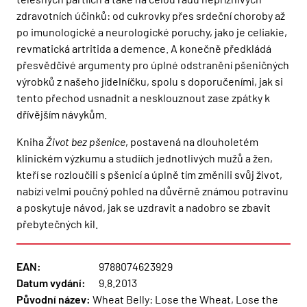
zdravotních účinků: od cukrovky přes srdeční choroby až
po imunologické a neurologické poruchy, jako je celiakie,
revmatická artritida a demence. A konečně předkládá
přesvědčivé argumenty pro úplné odstranění pšeničných
výrobků z našeho jídelníčku, spolu s doporučeními, jak si
tento přechod usnadnit a nesklouznout zase zpátky k
dřívějším návykům.
Kniha
Život bez pšenice
, postavená na dlouholetém
klinickém výzkumu a studiích jednotlivých mužů a žen,
kteří se rozloučili s pšenicí a úplně tím změnili svůj život,
nabízí velmi poučný pohled na důvěrně známou potravinu
a poskytuje návod, jak se uzdravit a nadobro se zbavit
přebytečných kil.
EAN:
9788074623929
Datum vydání:
9.8.2013
Původní název:
Wheat Belly: Lose the Wheat, Lose the