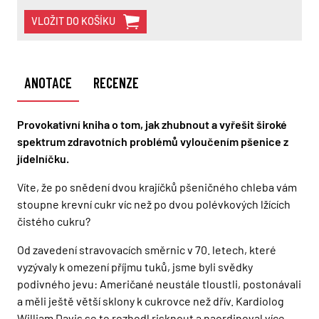
VLOŽIT DO KOŠÍKU
ANOTACE
RECENZE
Provokativní kniha o tom, jak zhubnout a vyřešit široké
spektrum zdravotních problémů vyloučením pšenice z
jídelníčku.
Víte, že po snědení dvou krajíčků pšeničného chleba vám
stoupne krevní cukr víc než po dvou polévkových lžících
čistého cukru?
Od zavedení stravovacích směrnic v 70. letech, které
vyzývaly k omezení příjmu tuků, jsme byli svědky
podivného jevu: Američané neustále tloustli, postonávali
a měli ještě větší sklony k cukrovce než dřív. Kardiolog
William Davis se to rozhodl risknout a naordinoval více