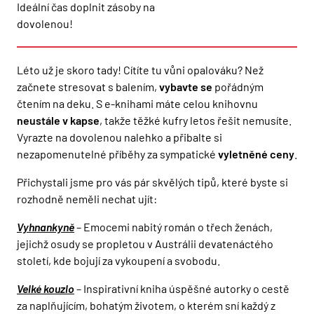
Ideální čas doplnit zásoby na
dovolenou!
Léto už je skoro tady! Cítíte tu vůni opalováku? Než
začnete stresovat s balením,
vybavte se
pořádným
čtením na deku. S e-knihami máte celou knihovnu
neustále v kapse
, takže těžké kufry letos řešit nemusíte.
Vyrazte na dovolenou nalehko a přibalte si
nezapomenutelné příběhy za sympatické
vyletněné ceny
.
Přichystali jsme pro vás pár skvělých tipů, které byste si
rozhodně neměli nechat ujít:
Vyhnankyně
– Emocemi nabitý román o třech ženách,
jejichž osudy se propletou v Austrálii devatenáctého
století, kde bojují za vykoupení a svobodu.
Velké kouzlo
– Inspirativní kniha úspěšné autorky o cestě
za naplňujícím, bohatým životem, o kterém sní každý z