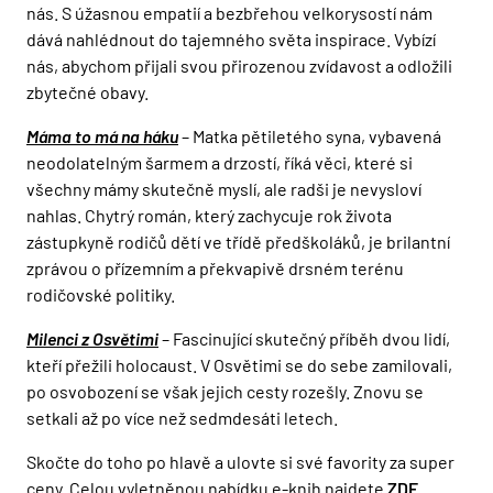
nás. S úžasnou empatií a bezbřehou velkorysostí nám
dává nahlédnout do tajemného světa inspirace. Vybízí
nás, abychom přijali svou přirozenou zvídavost a odložili
zbytečné obavy.
Máma to má na háku
– Matka pětiletého syna, vybavená
neodolatelným šarmem a drzostí, říká věci, které si
všechny mámy skutečně myslí, ale radši je nevysloví
nahlas. Chytrý román, který zachycuje rok života
zástupkyně rodičů dětí ve třídě předškoláků, je brilantní
zprávou o přízemním a překvapivě drsném terénu
rodičovské politiky.
Milenci z Osvětimi
– Fascinující skutečný příběh dvou lidí,
kteří přežili holocaust. V Osvětimi se do sebe zamilovali,
po osvobození se však jejich cesty rozešly. Znovu se
setkali až po více než sedmdesáti letech.
Skočte do toho po hlavě a ulovte si své favority za super
ceny. Celou vyletněnou nabídku e-knih najdete
ZDE
.