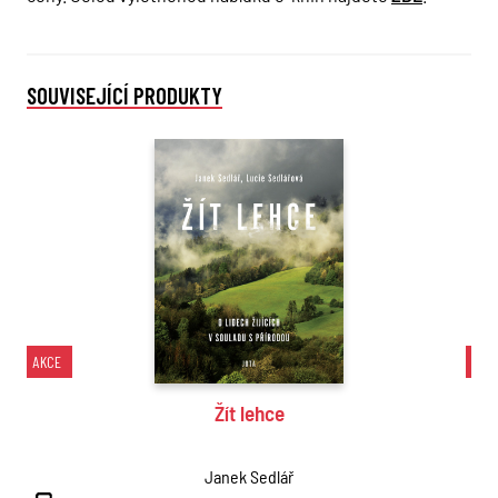
SOUVISEJÍCÍ PRODUKTY
AKCE
AK
Žít lehce
Janek Sedlář