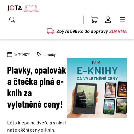
Zbývá 598 Kč do dopravy
ZDARMA
15.06.2026
novinky
Plavky, opalovák
a čtečka plná e-
knih za
vyletněné ceny!
Léto klepe na dveře a s ním i
naše akční ceny e-knih.