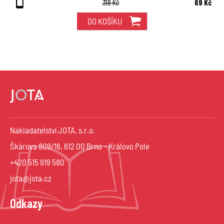
318 Kč
69 Kč
DO KOŠÍKU
Nakladatelství JOTA, s.r.o.
Škárova 809/16, 612 00 Brno – Královo Pole
+420 515 919 580
jota@jota.cz
Odkazy