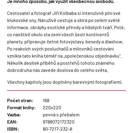
Je mnoho způsobů, jak využít všeobecnou svobodu.
Cestovatel a fotograf Jiří Kolbaba si intenzivně plní své
klukovské sny. Náruživě cestuje a sbírá po celém světě
informace, obrázky exotické přírody a lidských tváří. Poté,
co navštívil okolo sta zemí všech šesti kontinentů
planety, připravuje četné fotovýstavy, besedy a diashow.
Po reakcích svých posluchačů a milovníků cestování
vznikla tato kniha téměř na „společenskou objednávku“.
Několik desítek příběhů a postřehů tohoto známého
dobrodruha nás zavede doslova do celého světa.
Všechny kapitoly jsou doplněny barevnými fotografiemi.
Počet stran:
168
Formát knihy:
220x220
Vazba:
pevná s přebalem
EAN:
9788072172320
ISBN:
80-7217-232-8