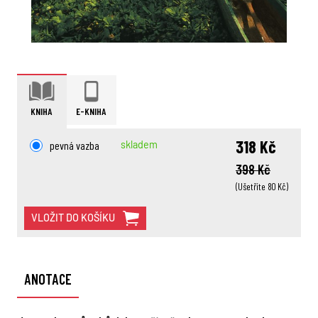
KNIHA
E-KNIHA
318 Kč
pevná vazba
skladem
398 Kč
(Ušetříte 80 Kč)
VLOŽIT DO KOŠÍKU
ANOTACE