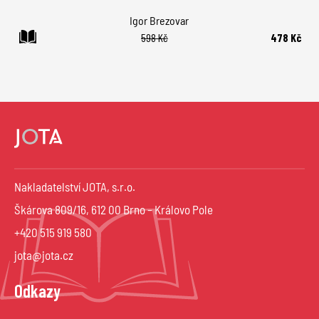
Igor Brezovar
598 Kč
478 Kč
Nakladatelství JOTA, s.r.o.
Škárova 809/16, 612 00 Brno – Královo Pole
+420 515 919 580
jota@jota.cz
Odkazy