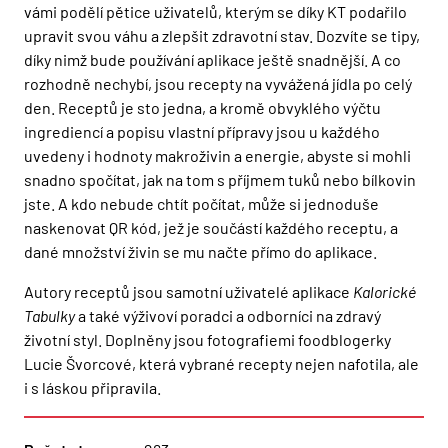
vámi podělí pětice uživatelů, kterým se díky KT podařilo
upravit svou váhu a zlepšit zdravotní stav. Dozvíte se tipy,
díky nimž bude používání aplikace ještě snadnější. A co
rozhodně nechybí, jsou recepty na vyvážená jídla po celý
den. Receptů je sto jedna, a kromě obvyklého výčtu
ingrediencí a popisu vlastní přípravy jsou u každého
uvedeny i hodnoty makroživin a energie, abyste si mohli
snadno spočítat, jak na tom s příjmem tuků nebo bílkovin
jste. A kdo nebude chtít počítat, může si jednoduše
naskenovat QR kód, jež je součástí každého receptu, a
dané množství živin se mu načte přímo do aplikace.
Autory receptů jsou samotní uživatelé aplikace
Kalorické
Tabulky
a také výživoví poradci a odborníci na zdravý
životní styl. Doplněny jsou fotografiemi foodblogerky
Lucie Švorcové, která vybrané recepty nejen nafotila, ale
i s láskou připravila.