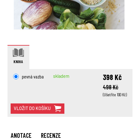
KNIHA
398 Kč
pevná vazba
skladem
498 Kč
(Ušetříte 100 Kč)
VLOŽIT DO KOŠÍKU
ANOTACE
RECENZE