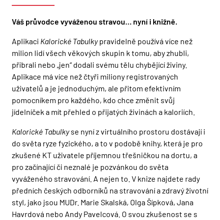
Váš průvodce vyváženou stravou… nyní i knižně.
Aplikaci
Kalorické Tabulky
pravidelně používá více než
milion lidí všech věkových skupin k tomu, aby zhubli,
přibrali nebo „jen“ dodali svému tělu chybějící živiny.
Aplikace má více než čtyři miliony registrovaných
uživatelů a je jednoduchým, ale přitom efektivním
pomocníkem pro každého, kdo chce změnit svůj
jídelníček a mít přehled o přijatých živinách a kaloriích.
Kalorické Tabulky
se nyní z virtuálního prostoru dostávají i
do světa ryze fyzického, a to v podobě knihy, která je pro
zkušené KT uživatele příjemnou třešničkou na dortu, a
pro začínající či neznalé je pozvánkou do světa
vyváženého stravování. A nejen to. V knize najdete rady
předních českých odborníků na stravování a zdravý životní
styl, jako jsou MUDr. Marie Skalská, Olga Šípková, Jana
Havrdová nebo Andy Pavelcová. O svou zkušenost se s