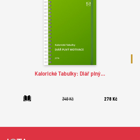
BES
Kalorické Tabulky: Diář plný…
348 Kč
278 Kč