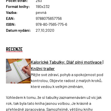
Počet stran:
263
Formát knihy:
190x232
Vazba:
pevná
EAN:
9788075657756
ISBN:
978-80-7565-775-6
Datum vydání:
27.10.2020
RECENZE
Kalorické Tabulky: Diář plný motivace |
Knižní trailer
Mějte své zdraví, pohyb a spokojenost pod
kontrolou. Objevte radost z malých kroků,
které vedou k velkým změnám.
Vzhledem k tomu, že si tabulky zaznamenávám už víc jak
rok, tak byla tato kniha jasnou volbou. Je krásně a
přehledně zpracována. Samozřejmě, většinu knihy