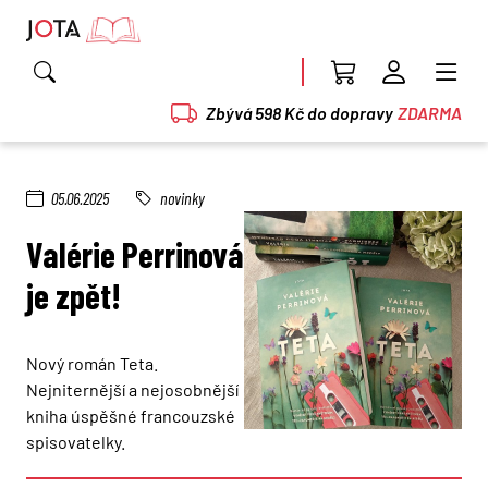
Zbývá 598 Kč do dopravy
ZDARMA
05.06.2025
novinky
Valérie Perrinová
je zpět!
Nový román Teta.
Nejniternější a nejosobnější
kniha úspěšné francouzské
spisovatelky.