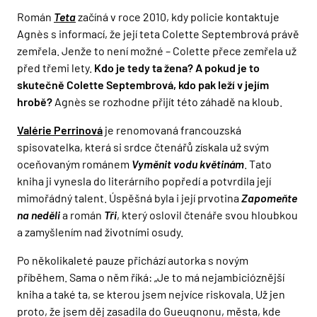
Román
Teta
začíná v roce 2010, kdy policie kontaktuje
Agnès s informací, že její teta Colette Septembrová právě
zemřela. Jenže to není možné – Colette přece zemřela už
před třemi lety.
Kdo je tedy ta žena?
A pokud je to
skutečně Colette Septembrová, kdo pak leží v jejím
hrobě?
Agnès se rozhodne přijít této záhadě na kloub.
Valérie Perrinová
je renomovaná francouzská
spisovatelka, která si srdce čtenářů získala už svým
oceňovaným románem
Vyměnit vodu květinám
. Tato
kniha ji vynesla do literárního popředí a potvrdila její
mimořádný talent. Úspěšná byla i její prvotina
Zapomeňte
na neděli
a román
Tři
, který oslovil čtenáře svou hloubkou
a zamyšlením nad životními osudy.
Po několikaleté pauze přichází autorka s novým
příběhem. Sama o něm říká: „Je to má nejambicióznější
kniha a také ta, se kterou jsem nejvíce riskovala. Už jen
proto, že jsem děj zasadila do Gueugnonu, města, kde