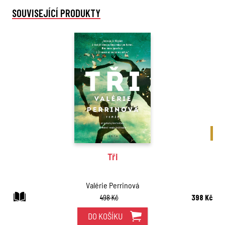
SOUVISEJÍCÍ PRODUKTY
BES
Tři
Valérie Perrinová
498 Kč
398 Kč
DO KOŠÍKU