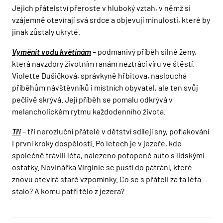
Jejich přátelství přeroste v hluboký vztah, v němž si
vzájemně otevírají svá srdce a objevují minulosti, které by
jinak zůstaly ukryté.
Vyměnit vodu květinám
– podmanivý příběh silné ženy,
která navzdory životním ranám neztrácí víru ve štěstí.
Violette Dušičková, správkyně hřbitova, naslouchá
příběhům návštěvníků i místních obyvatel, ale ten svůj
pečlivě skrývá. Její příběh se pomalu odkrývá v
melancholickém rytmu každodenního života.
Tři
– tři nerozluční přátelé v dětství sdílejí sny, poflakování
i první kroky dospělosti. Po letech je v jezeře, kde
společně trávili léta, nalezeno potopené auto s lidskými
ostatky. Novinářka Virginie se pustí do pátrání, které
znovu otevírá staré vzpomínky. Co se s přáteli za ta léta
stalo? A komu patří tělo z jezera?