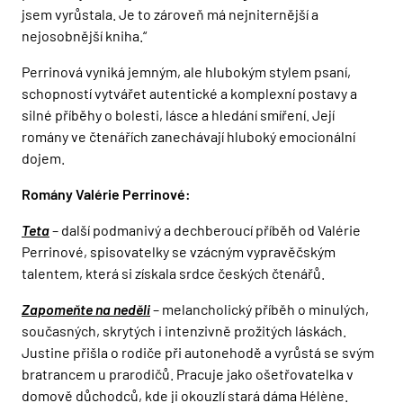
jsem vyrůstala. Je to zároveň má nejniternější a
nejosobnější kniha.“
Perrinová vyniká jemným, ale hlubokým stylem psaní,
schopností vytvářet autentické a komplexní postavy a
silné příběhy o bolesti, lásce a hledání smíření. Její
romány ve čtenářích zanechávají hluboký emocionální
dojem.
Romány Valérie Perrinové:
Teta
– další podmanivý a dechberoucí příběh od Valérie
Perrinové, spisovatelky se vzácným vypravěčským
talentem, která si získala srdce českých čtenářů.
Zapomeňte na neděli
– melancholický příběh o minulých,
současných, skrytých i intenzivně prožitých láskách.
Justine přišla o rodiče při autonehodě a vyrůstá se svým
bratrancem u prarodičů. Pracuje jako ošetřovatelka v
domově důchodců, kde ji okouzlí stará dáma Hélène.