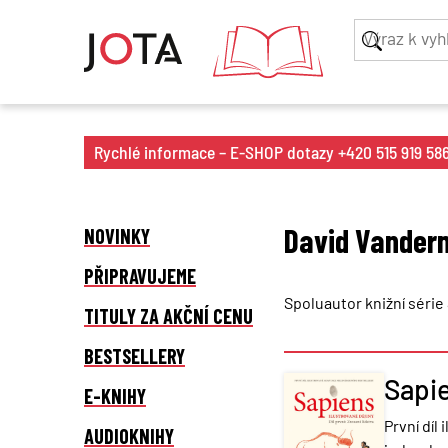
Rychlé informace – E-SHOP dotazy +420 515 919 586 
David Vander
NOVINKY
PŘIPRAVUJEME
Spoluautor knižní série
TITULY ZA AKČNÍ CENU
BESTSELLERY
Sapie
E-KNIHY
První dí
AUDIOKNIHY