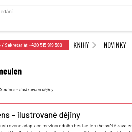
KNIHY
NOVINKY
/ Sekretariát +420 515 919 580
meulen
Sapiens – ilustrované dějiny.
ns – ilustrované dějiny
l ilustrované adaptace mezinárodního bestselleru Ve světě zaval