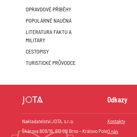
OPRAVDOVÉ PŘÍBĚHY
POPULÁRNĚ NAUČNÁ
LITERATURA FAKTU A
MILITARY
CESTOPISY
TURISTICKÉ PRŮVODCE
Odkazy
Nakladatelství JOTA, s.r.o.
Kontakty
Škárova 809/16, 612 00 Brno – Královo Pole
O nás