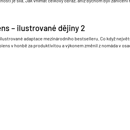
osti je síla. Jak vnímat celkový obraz, aniž bychom byli zahlce
ns – ilustrované dějiny 2
 ilustrované adaptace mezinárodního bestselleru. Co když největší
iens v honbě za produktivitou a výkonem změnil z nomáda v os