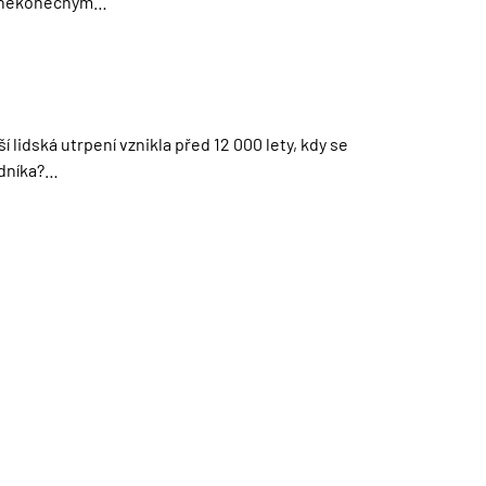
ni nekonečným…
 lidská utrpení vznikla před 12 000 lety, kdy se
adníka?…