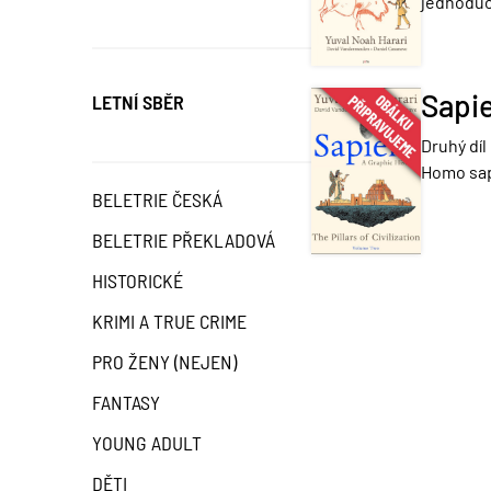
jednoduch
Sapie
LETNÍ SBĚR
Druhý díl
Homo sap
BELETRIE ČESKÁ
BELETRIE PŘEKLADOVÁ
HISTORICKÉ
KRIMI A TRUE CRIME
PRO ŽENY (NEJEN)
FANTASY
YOUNG ADULT
DĚTI