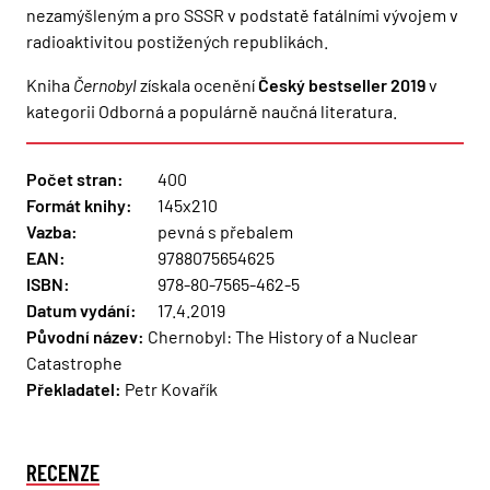
nezamýšleným a pro SSSR v podstatě fatálními vývojem v
radioaktivitou postižených republikách.
Kniha
Černobyl
získala ocenění
Český bestseller 2019
v
kategorii Odborná a populárně naučná literatura.
Počet stran:
400
Formát knihy:
145x210
Vazba:
pevná s přebalem
EAN:
9788075654625
ISBN:
978-80-7565-462-5
Datum vydání:
17.4.2019
Původní název:
Chernobyl: The History of a Nuclear
Catastrophe
Překladatel:
Petr Kovařík
RECENZE