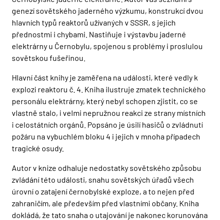
genezí sovětského jaderného výzkumu, konstrukcí dvou
hlavních typů reaktorů užívaných v SSSR, s jejich
přednostmi i chybami. Nastiňuje i výstavbu jaderné
elektrárny u Černobylu, spojenou s problémy i proslulou
sovětskou fušeřinou.
Hlavní část knihy je zaměřena na události, které vedly k
explozi reaktoru č. 4. Kniha ilustruje zmatek technického
personálu elektrárny, který nebyl schopen zjistit, co se
vlastně stalo, i velmi nepružnou reakci ze strany místních
i celostátních orgánů. Popsáno je úsilí hasičů o zvládnutí
požáru na vybuchlém bloku 4 i jejich v mnoha případech
tragické osudy.
Autor v knize odhaluje nedostatky sovětského způsobu
zvládání této události, snahu sovětských úřadů všech
úrovní o zatajení černobylské exploze, a to nejen před
zahraničím, ale především před vlastními občany. Kniha
dokládá, že tato snaha o utajování je nakonec korunována