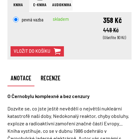
KNIHA
E-KNIHA
AUDIOKNIHA
358 Kč
pevná vazba
skladem
448 Kč
(Ušetříte 90 Kč)
VLOŽIT DO KOŠÍKU
ANOTACE
RECENZE
O Černobylu komplexně a bez cenzury
Dozvíte se, co jste ještě nevěděli o největší nukleární
katastrofě naší doby. Nedokonalý reaktor, chyby obsluhy,
exploze a radioaktivní zamoření značné části Evropy...
Kniha vystihuje, co se v dubnu 1986 odehrálo v
Černobylské jaderné elektrárně. Autor vás seznámí s