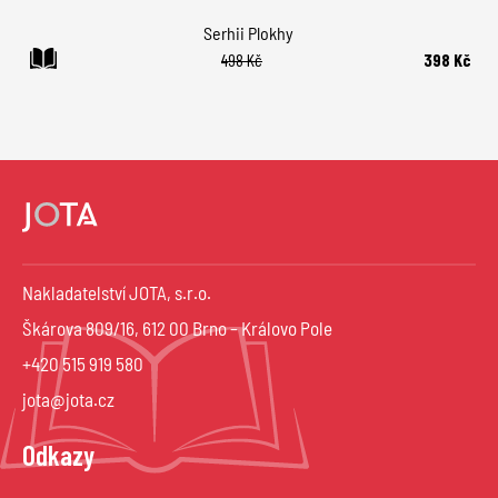
Serhii Plokhy
498 Kč
398 Kč
Nakladatelství JOTA, s.r.o.
Škárova 809/16, 612 00 Brno – Královo Pole
+420 515 919 580
jota@jota.cz
Odkazy