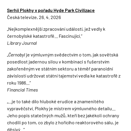
Serhii Plokhy v pořadu Hyde Park Civilizace
Česká televize, 26. 4. 2026
„Nejkomplexnější zpracování událostí, jež vedly k
černobylské katastrofě... Fascinující.“
Library Journal
„
Černobyl
je výmluvným svědectvím o tom, jak sovětská
posedlost jadernou silou v kombinaci s fušerstvím
zakořeněným ve státním sektoru a téměř paranoidní
závislostí udržovat státní tajemství vedla ke katastrofě z
roku 1986...“
Financial Times
„...je to také dílo hluboké erudice a znamenitého
vypravěčství. Plokhy je mistrem výmluvného detailu...
Jeho popis statečných mužů, kteří bez jakékoli ochrany
chodili po tom, co zbylo z hořícího reaktorového sálu, je
děsivý...“