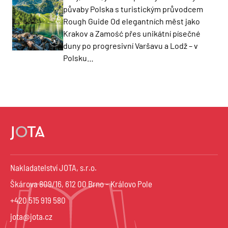
půvaby Polska s turistickým průvodcem
Rough Guide Od elegantních měst jako
Krakov a Zamość přes unikátní písečné
duny po progresivní Varšavu a Lodž – v
Polsku…
Nakladatelství JOTA, s.r.o.
Škárova 809/16, 612 00 Brno – Královo Pole
+420 515 919 580
jota@jota.cz