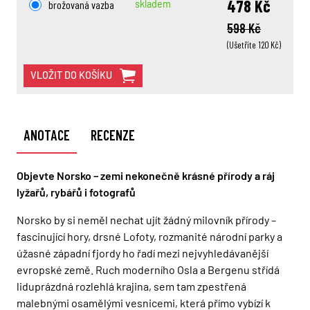
478 Kč
brožovaná vazba
skladem
598 Kč
(Ušetříte 120 Kč)
VLOŽIT DO KOŠÍKU
ANOTACE
RECENZE
Objevte Norsko – zemi nekonečně krásné přírody a ráj
lyžařů, rybářů i fotografů
Norsko by si neměl nechat ujít žádný milovník přírody –
fascinující hory, drsné Lofoty, rozmanité národní parky a
úžasné západní fjordy ho řadí mezi nejvyhledávanější
evropské země. Ruch moderního Osla a Bergenu střídá
liduprázdná rozlehlá krajina, sem tam zpestřená
malebnými osamělými vesnicemi, která přímo vybízí k