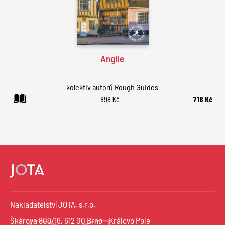
Anglie
kolektiv autorů Rough Guides
898 Kč
718 Kč
Nakladatelství JOTA, s.r.o.
Škárova 809/16, 612 00 Brno – Královo Pole