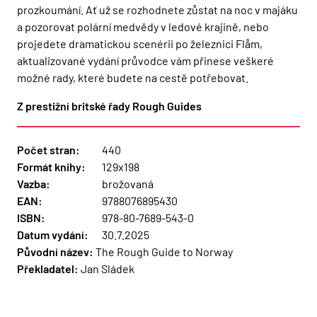
prozkoumání. Ať už se rozhodnete zůstat na noc v majáku
a pozorovat polární medvědy v ledové krajině, nebo
projedete dramatickou scenérii po železnici Flåm,
aktualizované vydání průvodce vám přinese veškeré
možné rady, které budete na cestě potřebovat.
Z prestižní britské řady Rough Guides
Počet stran:
440
Formát knihy:
129x198
Vazba:
brožovaná
EAN:
9788076895430
ISBN:
978-80-7689-543-0
Datum vydání:
30.7.2025
Původní název:
The Rough Guide to Norway
Překladatel:
Jan Sládek