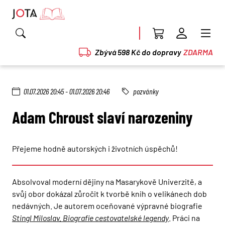
Zbývá 598 Kč do dopravy
ZDARMA
01.07.2026 20:45 - 01.07.2026 20:46
pozvánky
Adam Chroust slaví narozeniny
Přejeme hodně autorských i životních úspěchů!
Absolvoval moderní dějiny na Masarykově Univerzitě, a
svůj obor dokázal zůročit k tvorbě knih o velikánech dob
nedávných. Je autorem oceňované výpravné biografie
Stingl Miloslav. Biografie cestovatelské legendy
. Práci na