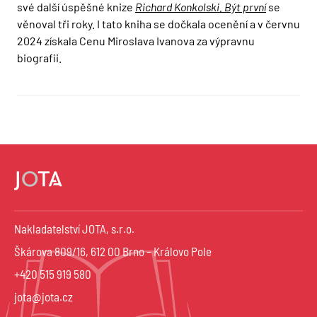
své další úspěšné knize
Richard Konkolski. Být první
se
věnoval tři roky. I tato kniha se dočkala ocenění a v červnu
2024 získala Cenu Miroslava Ivanova za výpravnu
biografii.
Nakladatelství JOTA, s.r.o.
Škárova 809/16, 612 00 Brno – Královo Pole
+420 515 919 580
jota@jota.cz