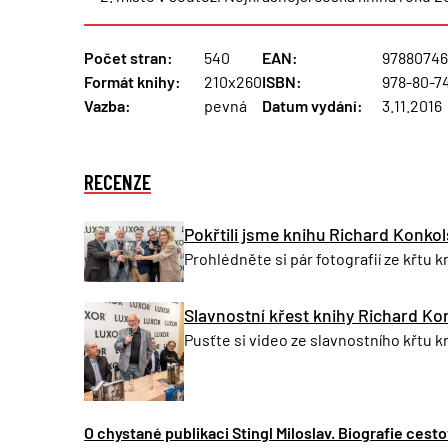
Počet stran:
540
EAN:
9788074
Formát knihy:
210x260
ISBN:
978-80-7
Vazba:
pevná
Datum vydání:
3.11.2016
RECENZE
Pokřtili jsme knihu Richard Konkols
Prohlédněte si pár fotografií ze křt
Slavnostní křest knihy Richard Kon
Pusťte si video ze slavnostního křtu
O chystané publikaci Stingl Miloslav. Biografie cest