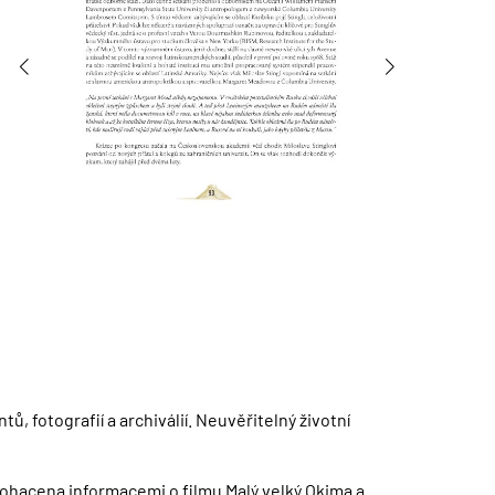
, fotografií a archiválií.​ Neuvěřitelný životní
obohacena informacemi o filmu Malý velký Okima a