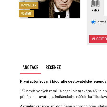
BESTSELLER
KNIHA
OCENĚNÍ
pevná
VLOŽIT 
ANOTACE
RECENZE
První autorizovaná biografie cestovatelské legendy 
152 navštívených zemí, 14 cest kolem světa, 43 knih ve
příběh cestovatele a indiánského náčelníka Miloslava
Aktualizované vydání
doplněné o chronologie událost