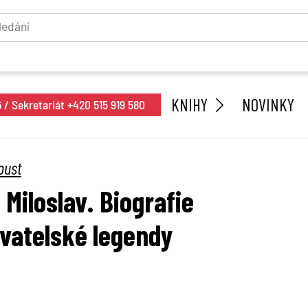
KNIHY
NOVINKY
/ Sekretariát +420 515 919 580
oust
l Miloslav. Biografie
vatelské legendy