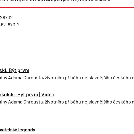
628702
462-870-2
ki. Být první
u knihy Adama Chrousta, životního příběhu nejslavnějšího českéh
kolski. Být první | Video
 knihy Adama Chrousta, životního příběhu nejslavnějšího českéh
ovatelské legendy