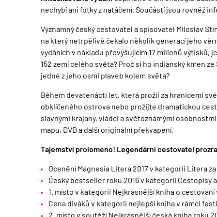
nechybí ani fotky z natáčení. Součástí jsou rovněž in
Významný český cestovatel a spisovatel Miloslav Sti
na který netrpělivě čekalo několik generací jeho věrn
vydáních v nákladu převyšujícím 17 milionů výtisků
152 zemí celého světa? Proč si ho indiánský kmen z
jedné z jeho osmi plaveb kolem světa?
Během devatenácti let, která prožil za hranicemi sv
obklíčeného ostrova nebo prožijte dramatickou ces
slavnými krajany, vládci a světoznámými osobnostm
mapu, DVD a další originální překvapení.
Tajemství prolomeno! Legendární cestovatel prozra
Ocenění Magnesia Litera 2017 v kategorii Litera za
Český bestseller roku 2016 v kategorii Cestopisy 
1. místo v kategorii Nejkrásnější kniha o cestován
Cena diváků v kategorii nejlepší kniha v rámci fe
2. místo v soutěži Nejkrásnější česká kniha roku 