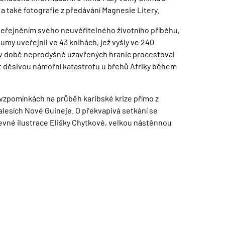
 a také fotografie z předávání Magnesie Litery.
zveřejněním svého neuvěřitelného životního příběhu,
umy uveřejnil ve 43 knihách, jež vyšly ve 240
e v době neprodyšně uzavřených hranic procestoval
ít děsivou námořní katastrofu u břehů Afriky během
 vzpomínkách na průběh karibské krize přímo z
esích Nové Guineje. O překvapivá setkání se
vné ilustrace Elišky Chytkové, velkou nástěnnou