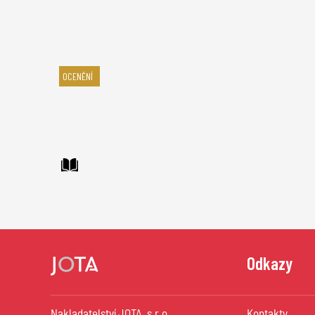
OCENĚNÍ
Odkazy
Nakladatelství JOTA, s.r.o.
Kontakty