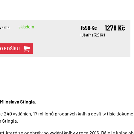
1278 Kč
 vazba
skladem
1598 Kč
(Ušetříte 320 Kč)
DO KOŠÍKU
Miloslava Stingla.
 240 vydáních, 17 milionů prodaných knih a desítky tisíc dokumentů
 Stingla.
í, které se odehrály po vydání knihy v roce 2016. Dále je kniha 