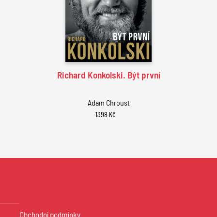
Richard Konkolski. Být první
Adam Chroust
1398 Kč
Obchodní podmínky