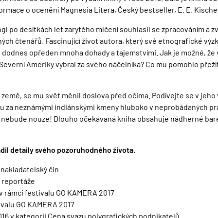
formace o ocenění Magnesia Litera, Český bestseller, E. E. Kische
ngl po desítkách let zarytého mlčení souhlasil se zpracováním a 
ých čtenářů. Fascinující život autora, který své etnografické výzk
, je dodnes opředen mnoha dohady a tajemstvími. Jak je možné, ž
e Severní Ameriky vybral za svého náčelníka? Co mu pomohlo přež
é země, se mu svět měnil doslova před očima. Podívejte se v jeho
tu za neznámými indiánskými kmeny hluboko v neprobádaných pral
i nebude nouze! Dlouho očekávaná kniha obsahuje nádherné bare
dil detaily svého pozoruhodného života.
 nakladatelský čin
a reportáže
í v rámci festivalu GO KAMERA 2017
stivalu GO KAMERA 2017
2016 v kategorii Cena svazu polygrafických podnikatelů