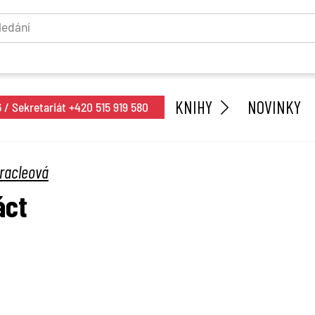
KNIHY
NOVINKY
/ Sekretariát +420 515 919 580
racleová
áct