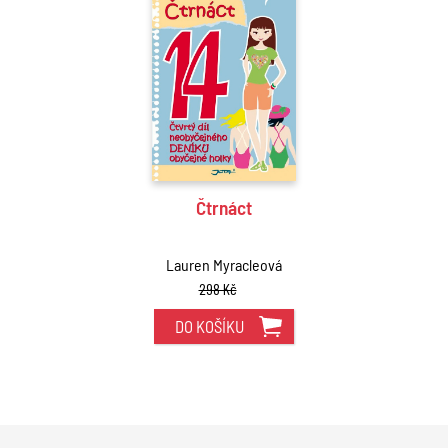
Čtrnáct
Lauren Myracleová
298 Kč
DO KOŠÍKU