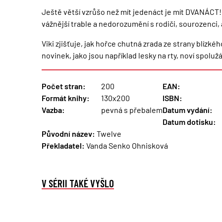
Ještě větší vzrůšo než mít jedenáct je mít DVANÁCT! V
vážnější trable a nedorozumění s rodiči, sourozenci, 
Viki zjišťuje, jak hořce chutná zrada ze strany blízké
novinek, jako jsou například lesky na rty, noví spoluž
Počet stran:
200
EAN:
Formát knihy:
130x200
ISBN:
Vazba:
pevná s přebalem
Datum vydání:
Datum dotisku:
Původní název:
Twelve
Překladatel:
Vanda Senko Ohnisková
V SÉRII TAKÉ VYŠLO