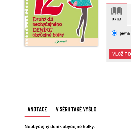
KNIHA
pevná
VLOŽIT 
ANOTACE
V SÉRII TAKÉ VYŠLO
Neobyčejný deník obyčejné holky.