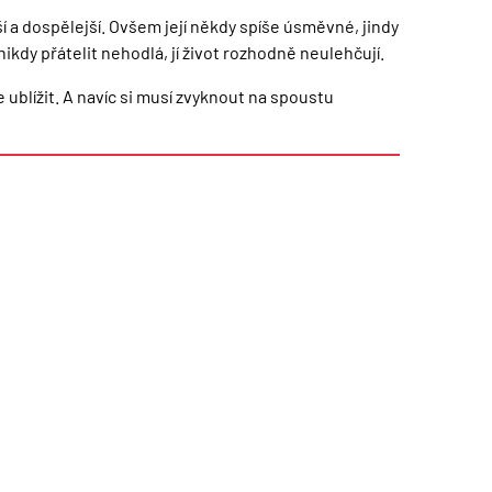
ší a dospělejší. Ovšem její někdy spíše úsměvné, jindy
ikdy přátelit nehodlá, jí život rozhodně neulehčují.
e ublížit. A navíc si musí zvyknout na spoustu