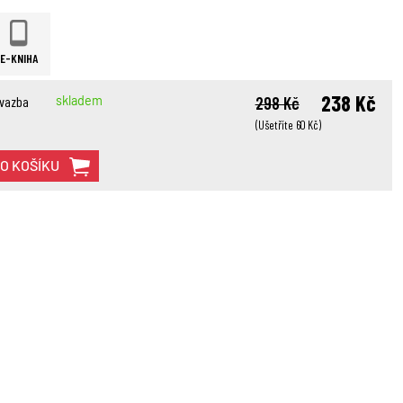
E-KNIHA
238 Kč
 vazba
skladem
298 Kč
(Ušetříte 60 Kč)
DO KOŠÍKU