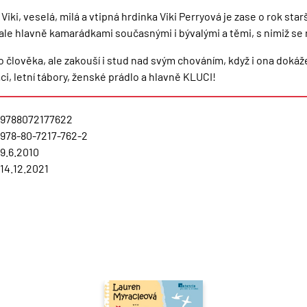
iki, veselá, milá a vtipná hrdinka Viki Perryová je zase o rok star
ale hlavně kamarádkami současnými i bývalými a těmi, s nimiž se n
ho člověka, ale zakouší i stud nad svým chováním, když i ona dokáž
áci, letní tábory, ženské prádlo a hlavně KLUCI!
9788072177622
978-80-7217-762-2
9.6.2010
14.12.2021