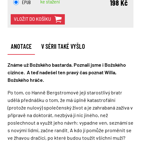
198 Kč
EPUB
ke stažení
VLOŽIT DO KOŠÍKU
ANOTACE
V SÉRII TAKÉ VYŠLO
Známe už Božského bastarda. Poznali jsme i Božského
cizince. A teď nadešel ten pravý čas poznat Willa,
Božského hráče.
Po tom, co Hanně Bergstromové její starostlivý bratr
udělá přednášku o tom, že má úplně katastrofální
(protože nulový) společenský život a je zahrabaná zaživa v
přípravě na doktorát, nezbývá jí nic jiného, než
poslechnout a využít jeho návrh: vypadne ven, seznámí se
s novými lidmi, začne randit. A kdo jí pomůže proměnit se
ve žhavou dračici, po které budou toužit všichni muži?