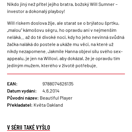
Nikdo jiný než přítel jejího bratra, božský Will Sumner –
investor a dokonalý playboy!
Will riskem doslova žije, ale starat se o brýlatou šprtku,
„malou“ kámošovu ségru, ho opravdu ani v nejmenším
neláká… až do té divoké noci, kdy ho jeho nevinná svůdná
žačka naláká do postele a ukáže mu věci, na které už
nikdy nezapomene. Jakmile Hanna objeví sílu svého sex-
appealu, je jen na Willovi, aby dokázal, že je opravdu tím
jediným mužem, kterého v životě potřebuje.
EAN:
9788074626135
Datum vydání:
4.6.2014
Původní název:
Beautiful Player
Překladatel:
Květa Oakland
V SÉRII TAKÉ VYŠLO