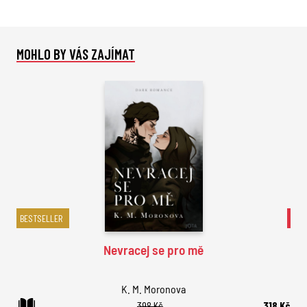
MOHLO BY VÁS ZAJÍMAT
BESTSELLER
AK
Nevracej se pro mě
K. M. Moronova
398 Kč
318 Kč