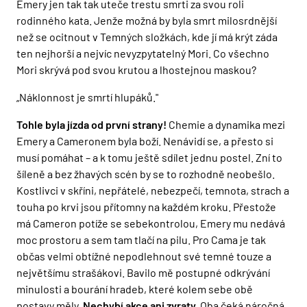
Emery jen tak tak uteče trestu smrti za svou roli
rodinného kata. Jenže možná by byla smrt milosrdnější
než se ocitnout v Temných složkách, kde jí má krýt záda
ten nejhorší a nejvíc nevyzpytatelný Mori. Co všechno
Mori skrývá pod svou krutou a lhostejnou maskou?
„Náklonnost je smrtí hlupáků."
Tohle byla jízda od první strany!
Chemie a dynamika mezi
Emery a Cameronem byla boží. Nenávidí se, a přesto si
musí pomáhat – a k tomu ještě sdílet jednu postel. Zní to
šíleně a bez žhavých scén by se to rozhodně neobešlo.
Kostlivci v skříni, nepřátelé, nebezpečí, temnota, strach a
touha po krvi jsou přítomny na každém kroku. Přestože
má Cameron potíže se sebekontrolou, Emery mu nedává
moc prostoru a sem tam tlačí na pilu. Pro Cama je tak
občas velmi obtížné nepodlehnout své temné touze a
největšímu strašákovi. Bavilo mě postupné odkrývání
minulosti a bourání hradeb, které kolem sebe obě
postavy měly.
Nechybí akce ani zvraty.
Oba čeká náročná