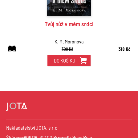
Tvůj nůž v mém srdci
K. M. Moronova
398 Kč
318 Kč
DO KOŠÍKU
Nakladatelství JOTA, s.r.o.
Škárova 809/16, 612 00 Brno – Královo Pole