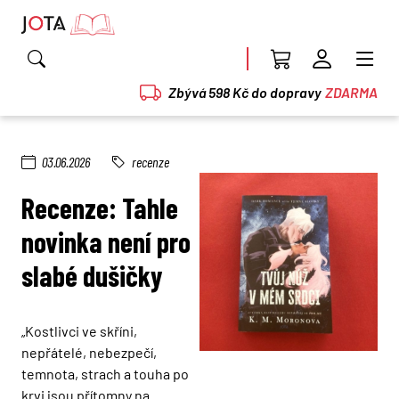
Zbývá 598 Kč do dopravy
ZDARMA
03.06.2026
recenze
Recenze: Tahle
novinka není pro
slabé dušičky
„Kostlivci ve skříni,
nepřátelé, nebezpečí,
temnota, strach a touha po
krvi jsou přítomny na