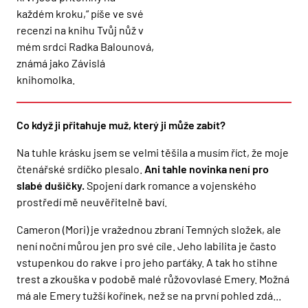
každém kroku,“ píše ve své
recenzi na knihu Tvůj nůž v
mém srdci Radka Balounová,
známá jako Závislá
knihomolka.
Co když ji přitahuje muž, který ji může zabít?
Na tuhle krásku jsem se velmi těšila a musím říct, že moje
čtenářské srdíčko plesalo.
Ani tahle novinka není pro
slabé dušičky.
Spojení dark romance a vojenského
prostředí mě neuvěřitelně baví.
Cameron (Mori) je vražednou zbraní Temných složek, ale
není noční můrou jen pro své cíle. Jeho labilita je často
vstupenkou do rakve i pro jeho parťáky. A tak ho stihne
trest a zkouška v podobě malé růžovovlasé Emery. Možná
má ale Emery tužší kořínek, než se na první pohled zdá...