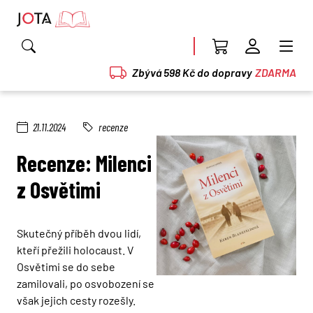
Zbývá 598 Kč do dopravy
ZDARMA
21.11.2024
recenze
Recenze: Milenci
z Osvětimi
Skutečný příběh dvou lidí,
kteří přežili holocaust. V
Osvětimi se do sebe
zamilovali, po osvobození se
však jejich cesty rozešly.