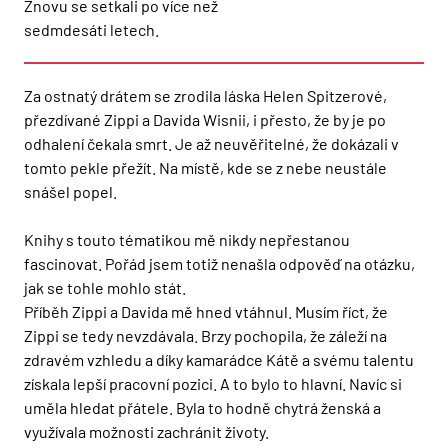
Znovu se setkali po více než
sedmdesáti letech.
Za ostnatý drátem se zrodila láska Helen Spitzerové,
přezdívané Zippi a Davida Wisnii, i přesto, že by je po
odhalení čekala smrt. Je až neuvěřitelné, že dokázali v
tomto pekle přežít. Na místě, kde se z nebe neustále
snášel popel.
Knihy s touto tématikou mě nikdy nepřestanou
fascinovat. Pořád jsem totiž nenašla odpověď na otázku,
jak se tohle mohlo stát.
Příběh Zippi a Davida mě hned vtáhnul. Musím říct, že
Zippi se tedy nevzdávala. Brzy pochopila, že záleží na
zdravém vzhledu a díky kamarádce Kátě a svému talentu
získala lepší pracovní pozici. A to bylo to hlavní. Navíc si
uměla hledat přátele. Byla to hodně chytrá ženská a
využívala možnosti zachránit životy.