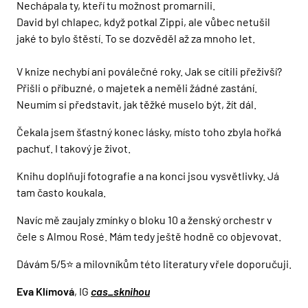
Nechápala ty, kteří tu možnost promarnili.
David byl chlapec, když potkal Zippi, ale vůbec netušil
jaké to bylo štěstí. To se dozvěděl až za mnoho let.
V knize nechybí ani poválečné roky. Jak se cítili přeživší?
Přišli o příbuzné, o majetek a neměli žádné zastání.
Neumím si představit, jak těžké muselo být, žít dál.
Čekala jsem šťastný konec lásky, místo toho zbyla hořká
pachuť. I takový je život.
Knihu doplňují fotografie a na konci jsou vysvětlivky. Já
tam často koukala.
Navíc mě zaujaly zmínky o bloku 10 a ženský orchestr v
čele s Almou Rosé. Mám tedy ještě hodně co objevovat.
Dávám 5/5⭐ a milovníkům této literatury vřele doporučuji.
Eva Klímová
, IG
cas_sknihou