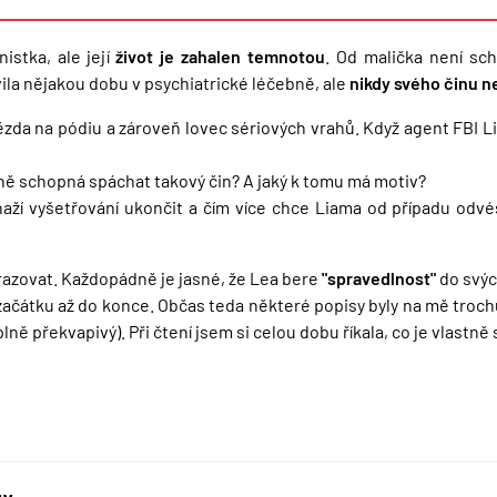
istka, ale její
život je zahalen temnotou
. Od malička není sc
ila nějakou dobu v psychiatrické léčebně, ale
nikdy svého činu ne
ězda na pódiu a zároveň lovec sériových vrahů. Když agent FBI L
ně schopná spáchat takový čin? A jaký k tomu má motiv?
aží vyšetřování ukončit a čím více chce Liama od případu odvés
razovat. Každopádně je jasné, že Lea bere
"spravedlnost"
do svýc
začátku až do konce. Občas teda některé popisy byly na mě trochu 
plně překvapivý). Při čtení jsem si celou dobu říkala, co je vlastně 