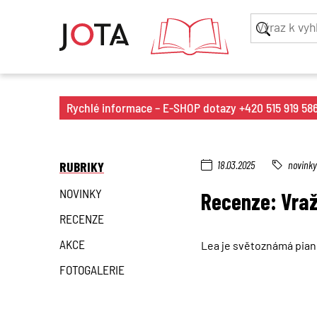
Rychlé informace – E-SHOP dotazy +420 515 919 586 
RUBRIKY
18.03.2025
novinky
NOVINKY
Recenze: Vra
RECENZE
AKCE
Lea je světoznámá pianis
FOTOGALERIE