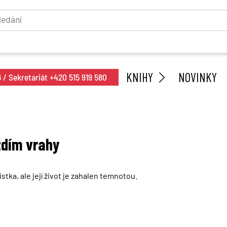
KNIHY
NOVINKY
/ Sekretariát +420 515 919 580
ždím vrahy
tka, ale její život je zahalen temnotou.