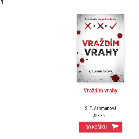
TY
Vraždím vrahy
S. T. Ashmanová
398 Kč
DO KOŠÍKU