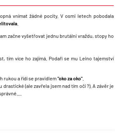
hopná vnímat žádné pocity. V osmi letech pobodala
litovala
.
iam začne vyšetřovat jednu brutální vraždu, stopy ho
t, tím více ho zajímá. Podaří se mu Leino tajemství
h rukou a řídí se pravidlem
"oko za oko"
.
drastické (ale zavřela jsem nad tím oči ?). A závěr je
správné....