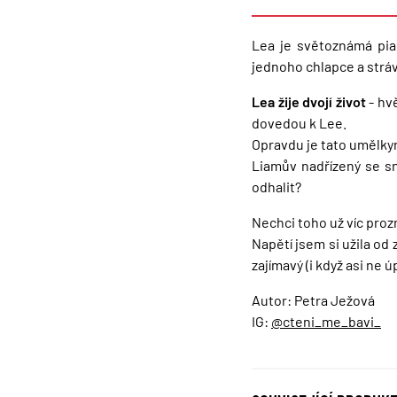
Lea je světoznámá pian
jednoho chlapce a stráv
Lea žije dvojí život
- hv
dovedou k Lee.
Opravdu je tato umělky
Liamův nadřízený se sn
odhalit?
Nechci toho už víc proz
Napětí jsem si užila od 
zajímavý (i když asi ne ú
Autor: Petra Ježová
IG:
@cteni_me_bavi_