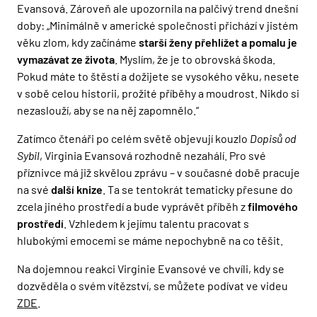
Evansová. Zároveň ale upozornila na palčivý trend dnešní
doby: „Minimálně v americké společnosti přichází v jistém
věku zlom, kdy začínáme
starší ženy přehlížet a pomalu je
vymazávat ze života
. Myslím, že je to obrovská škoda.
Pokud máte to štěstí a dožijete se vysokého věku, nesete
v sobě celou historii, prožité příběhy a moudrost. Nikdo si
nezaslouží, aby se na něj zapomnělo.“
Zatímco čtenáři po celém světě objevují kouzlo
Dopisů od
Sybil
, Virginia Evansová rozhodně nezahálí. Pro své
příznivce má již skvělou zprávu – v současné době pracuje
na své
další knize
. Ta se tentokrát tematicky přesune do
zcela jiného prostředí a bude vyprávět příběh z
filmového
prostředí
. Vzhledem k jejímu talentu pracovat s
hlubokými emocemi se máme nepochybně na co těšit.
Na dojemnou reakci Virginie Evansové ve chvíli, kdy se
dozvěděla o svém vítězství, se můžete podívat ve videu
ZDE
.