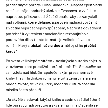
předsedkyně poroty Julian Gillardová. „Napsat epistolární
román není jednoduchý úkol, ale Evansová to zvládla s
naprostou přirozeností. Žádá čtenáře, aby se zamysleli
nad volbami, které děláme, a zároveň nadnáší obyčejný
život tím nejsrdečnějším způsobem. Naprostá dovednost
potřebná k vykreslení emocionálně rezonujícího a
poutavého díla v tomto formátu je velkolepá. Je to
román, který si
získal naše srdce
a měl by si ho
přečíst
každý
.“
Po svém velkolepém vítězství neskrývala autorka dojetí a
v rozhovoru pro prestižní literární deník
The Bookseller
se
zamyslela nad hlubším společenským přesahem své
knihy. Hlavní hrdinkou románu je totiž žena v nejzralejším
období života. Ve věku, který moderní kultura posedlá
mládím často přehlíží.
„Je skvělé sledovat, když si knihu o sedmdesátileté ženě
lidé opravdu rádi přečtou a skvěle ji přijímají,“ svěřila se