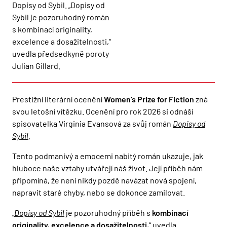
Dopisy od Sybil. „Dopisy od
Sybil je pozoruhodný román
s kombinací originality,
excelence a dosažitelnosti,“
uvedla předsedkyně poroty
Julian Gillard.
Prestižní literární ocenění
Women’s Prize for Fiction
zná
svou letošní vítězku. Ocenění pro rok 2026 si odnáší
spisovatelka Virginia Evansová za svůj román
Dopisy od
Sybil
.
Tento podmanivý a emocemi nabitý román ukazuje, jak
hluboce naše vztahy utvářejí náš život. Její příběh nám
připomíná, že není nikdy pozdě navázat nová spojení,
napravit staré chyby, nebo se dokonce zamilovat.
„
Dopisy od Sybil
je pozoruhodný příběh s
kombinací
originality, excelence a dosažitelnosti
,“ uvedla