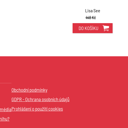
Lisa See
448 Kč
DO KOŠÍKU
Obchodní podmínky
GDPR - Ochrana osobních údajů
Prohlášení o použití cookies
 média
nihu?