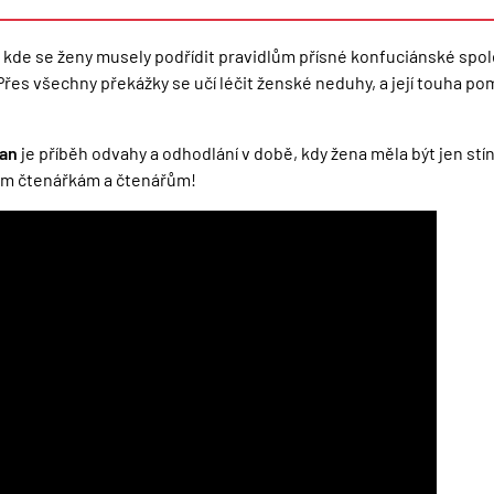
etí, kde se ženy musely podřídit pravidlům přísné konfuciánské sp
Přes všechny překážky se učí léčit ženské neduhy, a její touha 
han
je příběh odvahy a odhodlání v době, kdy žena měla být jen stín
ním čtenářkám a čtenářům!