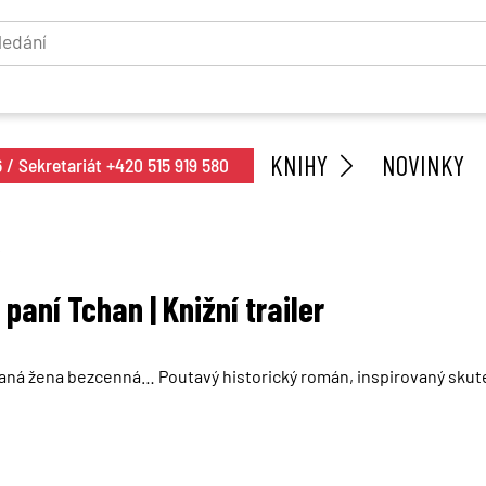
KNIHY
NOVINKY
/ Sekretariát +420 515 919 580
paní Tchan | Knižní trailer
laná žena bezcenná… Poutavý historický román, inspirovaný sku