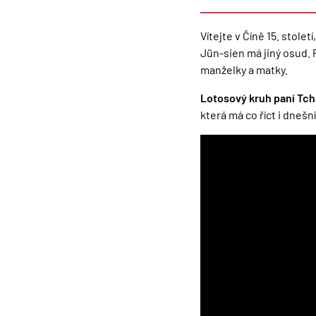
Vítejte v Číně 15. stol
Jün-sien má jiný osud. 
manželky a matky.
Lotosový kruh paní Tc
která má co říct i dneš