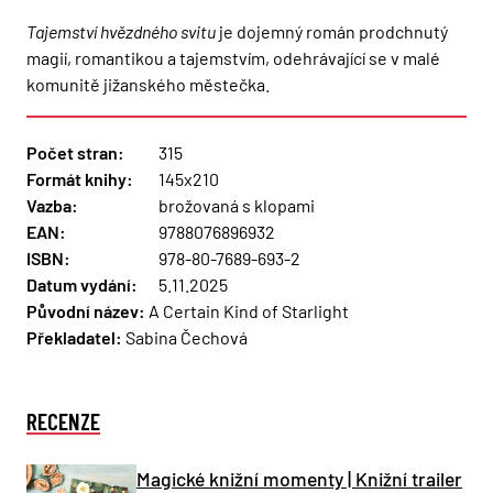
Tajemství hvězdného svitu
je dojemný román prodchnutý
magií, romantikou a tajemstvím, odehrávající se v malé
komunitě jižanského městečka.
Počet stran:
315
Formát knihy:
145x210
Vazba:
brožovaná s klopami
EAN:
9788076896932
ISBN:
978-80-7689-693-2
Datum vydání:
5.11.2025
Původní název:
A Certain Kind of Starlight
Překladatel:
Sabina Čechová
RECENZE
Magické knižní momenty | Knižní trailer