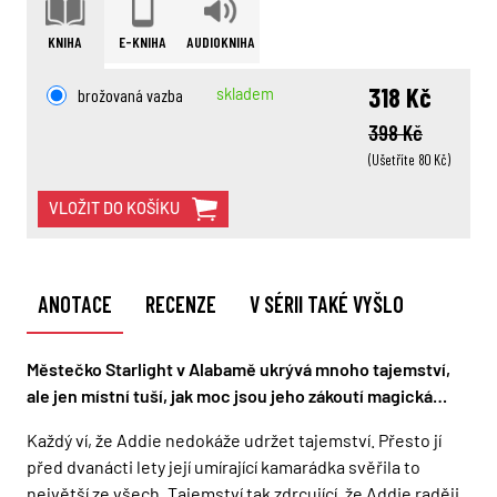
KNIHA
E-KNIHA
AUDIOKNIHA
318 Kč
brožovaná vazba
skladem
398 Kč
(Ušetříte 80 Kč)
VLOŽIT DO KOŠÍKU
ANOTACE
RECENZE
V SÉRII TAKÉ VYŠLO
Městečko Starlight v Alabamě ukrývá mnoho tajemství,
ale jen místní tuší, jak moc jsou jeho zákoutí magická…
Každý ví, že Addie nedokáže udržet tajemství. Přesto jí
před dvanácti lety její umírající kamarádka svěřila to
největší ze všech. Tajemství tak zdrcující, že Addie raději