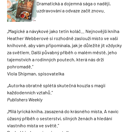
Dramatická a dojemná sága o naději,
uzdravování a odvaze začít znovu.
„Magické a návykové jako tetin koláč… Nejnovější kniha
Heather Webberové si rozhodně zaslouží místo ve vaší
knihovně, aby vám připomínala, jak je důležité jít vždycky
za světlem. Další půvabný příběh o malém městě, jeho
tajemstvích a rodinných poutech, která nás drží
pohromadě.“
Viola Shipman, spisovatelka
„Autorka obratně splétá skutečná kouzla s magií
každodenních vztahů.“
Publishers Weekly
„Milá lyrická kniha, zasazená do krásného místa. A navíc
úžasný příběh o sesterství, silných ženách a hledání
vlastního místa ve světě.“