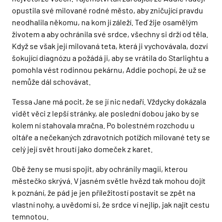
opustila své milované rodné město, aby zničující pravdu
neodhalila někomu, na kom jí záleží. Teď žije osamělým
životem a aby ochránila své srdce, všechny si drží od těla.
Když se však její milovaná teta, která ji vychovávala, dozví
šokující diagnózu a požádá ji, aby se vrátila do Starlightu a
pomohla vést rodinnou pekárnu, Addie pochopí, že už se
nemůže dál schovávat.
Tessa Jane má pocit, že se jí nic nedaří. Vždycky dokázala
vidět věci z lepší stránky, ale poslední dobou jako by se
kolem ní stahovala mračna. Po bolestném rozchodu u
oltáře a nečekaných zdravotních potížích milované tety se
celý její svět hroutí jako domeček z karet.
Obě ženy se musí spojit, aby ochránily magii, kterou
městečko skrývá. V jasném světle hvězd tak mohou dojít
k poznání, že pád je jen příležitostí postavit se zpět na
vlastní nohy, a uvědomí si, že srdce ví nejlíp, jak najít cestu
temnotou.