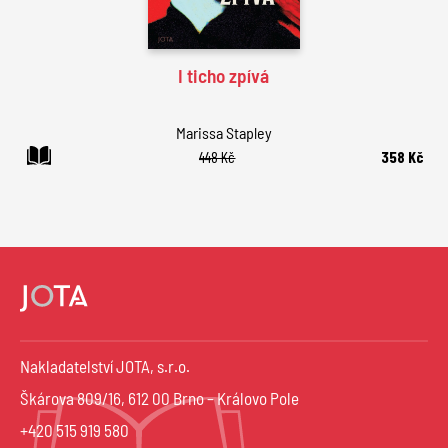
I ticho zpívá
Marissa Stapley
448 Kč
358 Kč
Nakladatelství JOTA, s.r.o.
Škárova 809/16, 612 00 Brno – Královo Pole
+420 515 919 580