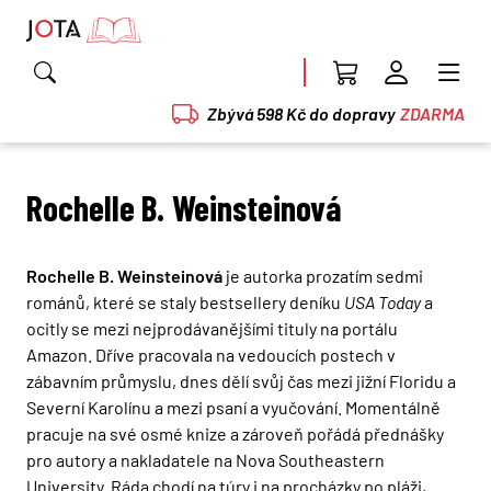
Zbývá 598 Kč do dopravy
ZDARMA
Rochelle B. Weinsteinová
Rochelle B. Weinsteinová
je autorka prozatím sedmi
románů, které se staly bestsellery deníku
USA Today
a
ocitly se mezi nejprodávanějšími tituly na portálu
Amazon. Dříve pracovala na vedoucích postech v
zábavním průmyslu, dnes dělí svůj čas mezi jižní Floridu a
Severní Karolínu a mezi psaní a vyučování. Momentálně
pracuje na své osmé knize a zároveň pořádá přednášky
pro autory a nakladatele na Nova Southeastern
University. Ráda chodí na túry i na procházky po pláži,