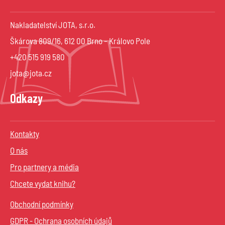
Nakladatelství JOTA, s.r.o.
Škárova 809/16, 612 00 Brno – Královo Pole
+420 515 919 580
jota@jota.cz
Odkazy
Kontakty
O nás
Pro partnery a média
Chcete vydat knihu?
Obchodní podmínky
GDPR - Ochrana osobních údajů