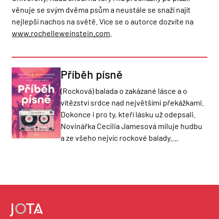
věnuje se svým dvěma psům a neustále se snaží najít
nejlepší nachos na světě. Více se o autorce dozvíte na
www.rochelleweinstein.com
.
Příběh písně
(Rocková) balada o zakázané lásce a o
vítězství srdce nad největšími překážkami.
Dokonce i pro ty, kteří lásku už odepsali.
Novinářka Cecilia Jamesová miluje hudbu
a ze všeho nejvíc rockové balady.…