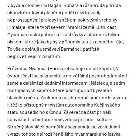
v bývalé mocné říši Bagan. Bohatá a různorodá příroda
okouzlí úrodnými pláněmi podél řeky Iravádí,
neprostupnými pralesy i sněhem pokrytými vrcholky
Himálaje, které tvoří severní hranici země. Jižní část
Myanmaru oslní pobřežím s ostrůvky a plážemi s bílým
pískem, které jako by byly připomínkou ztraceného ráje.
To vše doplňují usměvaví Barmánci, patřící k
nejpřívětivějším Asiatům.
Průvodce Myanmar (Barma) obsahuje deset kapitol. V
úvodní části se seznámíte s největšími pozoruhodnostmi
země a dalšími základními informacemi. Následuje sedm
místopisných kapitol, které postupují od bývalého
hlavního města Yankounu na jihu země směrem k severu,
k těžko přístupným místům autonomního Kačjinského
státu sousedícího s Čínou. Závěrečná část přináší
souvislosti o historii země, zdejší přírodě i kultuře.
Stručný slovníček barmštiny seznamuje se základními
výrazy tohoto nejrozšířenějšího myanmarského jazyka.