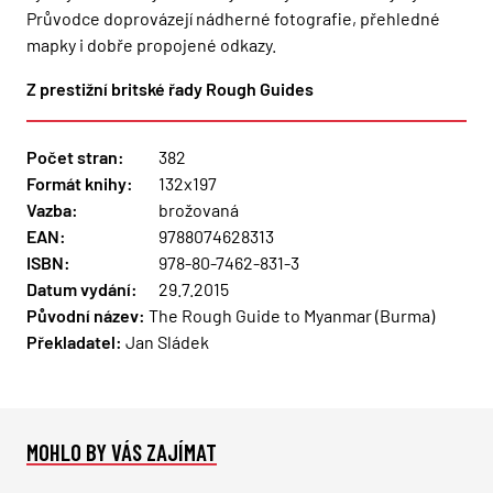
Průvodce doprovázejí nádherné fotografie, přehledné
mapky i dobře propojené odkazy.
Z prestižní britské řady Rough Guides
Počet stran:
382
Formát knihy:
132x197
Vazba:
brožovaná
EAN:
9788074628313
ISBN:
978-80-7462-831-3
Datum vydání:
29.7.2015
Původní název:
The Rough Guide to Myanmar (Burma)
Překladatel:
Jan Sládek
MOHLO BY VÁS ZAJÍMAT