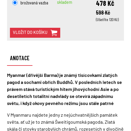
478 Kč
brožovaná vazba
skladem
598 Kč
(Ušetříte 120 Kč)
VLOŽIT DO KOŠÍKU
ANOTACE
Myanmar (dřívější Barma) je známý tisícovkami zlatých
pagod a sochami obřích Buddhů. V posledních letech se
právem stává turistickým hitem jihovýchodní Asie a po
desetiletích totalitní nadvlády se otevírá západnímu
světu, i když okovy pevného režimu jsou stále patrné
V Myanmaru najdete jedny z nejúchvatnějších památek
světa, ať už je to známá Šweitigoumská pagoda, Zlatá
skála či stovky starobylých chrámů, rozesetých v divočině