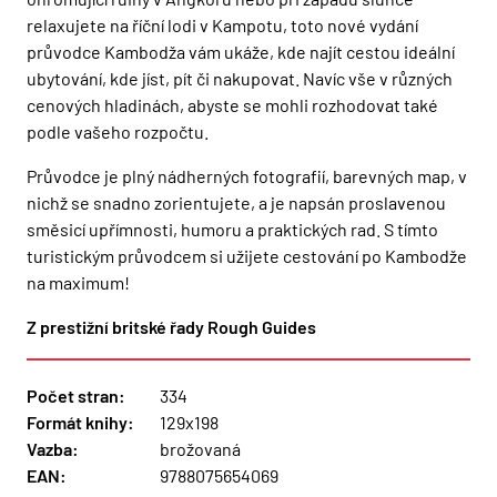
relaxujete na říční lodi v Kampotu, toto nové vydání
průvodce Kambodža vám ukáže, kde najít cestou ideální
ubytování, kde jíst, pít či nakupovat. Navíc vše v různých
cenových hladinách, abyste se mohli rozhodovat také
podle vašeho rozpočtu.
Průvodce je plný nádherných fotografií, barevných map, v
nichž se snadno zorientujete, a je napsán proslavenou
směsicí upřímnosti, humoru a praktických rad. S tímto
turistickým průvodcem si užijete cestování po Kambodže
na maximum!
Z prestižní britské řady Rough Guides
Počet stran:
334
Formát knihy:
129x198
Vazba:
brožovaná
EAN:
9788075654069