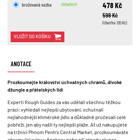
478 Kč
brožovaná vazba
skladem
598 Kč
(Ušetříte 120 Kč)
VLOŽIT DO KOŠÍKU
ANOTACE
Prozkoumejte království úchvatných chrámů, divoké
džungle a přátelských lidí
Experti Rough Guides za vás udělali všechnu těžkou
práci: vyhledali nejlepší ubytování, ochutnali
nejlahodnější khmérské jídlo a důkladně pročesali celé
pobřeží, jen aby našli ty nejlepší pláže. Ať už nakupujete
na tržnici Phnom Penh's Central Market, prozkoumáváte
ohromující ruiny v Angkoru nebo při západu slunce