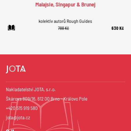
Malajsie, Singapur & Brunej
kolektiv autorů Rough Guides
788 Kč
630 Kč
Nakladatelství JOTA, s.r.o.
Škárova 809/16, 612 00 Brno – Královo Pole
+420 515 919 580
jota@jota.cz