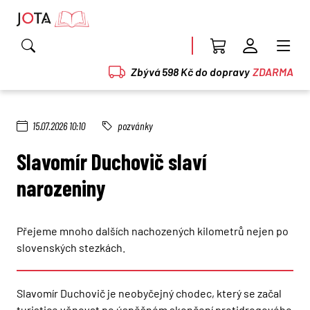
Zbývá 598 Kč do dopravy
ZDARMA
15.07.2026 10:10
pozvánky
Slavomír Duchovič slaví
narozeniny
Přejeme mnoho dalších nachozených kilometrů nejen po
slovenských stezkách.
Slavomír Duchovič je neobyčejný chodec, který se začal
turistice věnovat po úspěšném skončení protidrogového