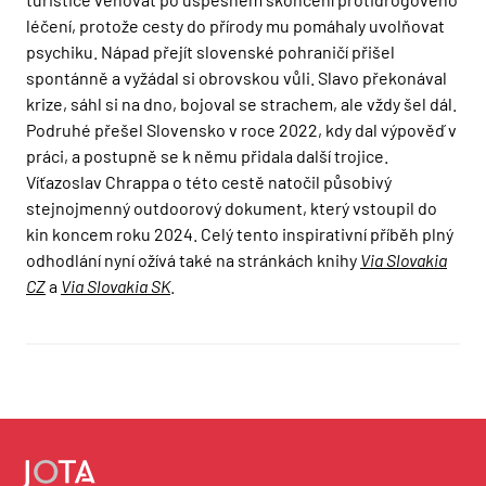
léčení, protože cesty do přírody mu pomáhaly uvolňovat
psychiku. Nápad přejít slovenské pohraničí přišel
spontánně a vyžádal si obrovskou vůli. Slavo překonával
krize, sáhl si na dno, bojoval se strachem, ale vždy šel dál.
Podruhé přešel Slovensko v roce 2022, kdy dal výpověď v
práci, a postupně se k němu přidala další trojice.
Víťazoslav Chrappa o této cestě natočil působivý
stejnojmenný outdoorový dokument, který vstoupil do
kin koncem roku 2024. Celý tento inspirativní příběh plný
odhodlání nyní ožívá také na stránkách knihy
Via Slovakia
CZ
a
Via Slovakia SK
.