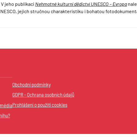
 V jeho publikaci
Nehmotné kulturní dědictví UNESCO – Evropa
nale
ESCO, jejich stručnou charakteristiku i bohatou fotodokumenta
Obchodní podmínky
GDPR - Ochrana osobních údajů
Prohlášení o použití cookies
 média
nihu?