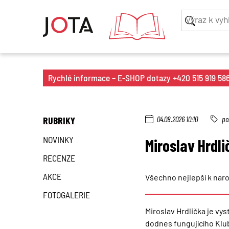
Rychlé informace – E-SHOP dotazy +420 515 919 586 
RUBRIKY
04.08.2026 10:10
po
NOVINKY
Miroslav Hrdli
RECENZE
AKCE
Všechno nejlepší k na
FOTOGALERIE
Miroslav Hrdlička je vy
dodnes fungujícího Klub