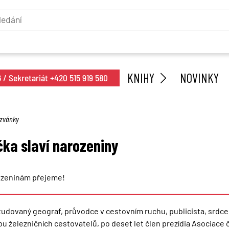
KNIHY
NOVINKY
/ Sekretariát +420 515 919 580
zvánky
čka slaví narozeniny
rozeninám přejeme!
studovaný geograf, průvodce v cestovním ruchu, publicista, srdc
u železničních cestovatelů, po deset let člen prezídia Asociace 