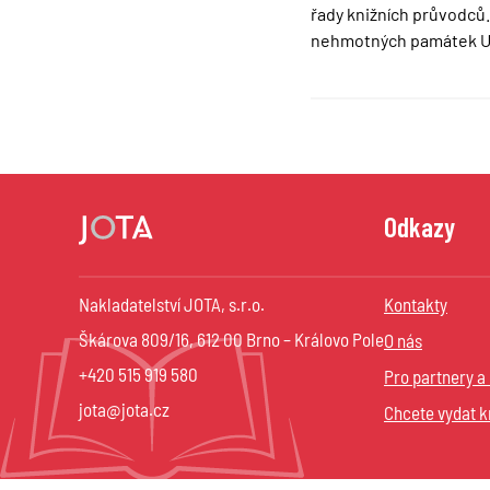
řady knižních průvodců.
nehmotných památek UN
Odkazy
Nakladatelství JOTA, s.r.o.
Kontakty
Škárova 809/16, 612 00 Brno – Královo Pole
O nás
+420 515 919 580
Pro partnery a
jota@jota.cz
Chcete vydat k