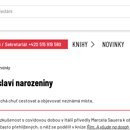
KNIHY
NOVINKY
/ Sekretariát +420 515 919 580
zvánky
slaví narozeniny
uchá chuť cestovat a objevovat neznámá místa.
 zkušenost s covidovou dobou v Itálii přivedly Marcela Sauera k
často přehlížených, o něž se podělil v knize
Řím. A všude na dosah 