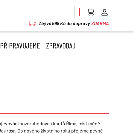
Zbývá 598 Kč do dopravy
ZDARMA
PŘIPRAVUJEME
ZPRAVODAJ
 objevování pozoruhodných koutů Říma, míst méně
je krása
.
Do nového životního roku přejeme pevné