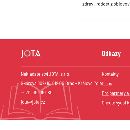
zdraví, radost z objevo
Odkazy
Nakladatelství JOTA, s.r.o.
Kontakty
Škárova 809/16, 612 00 Brno – Královo Pole
O nás
+420 515 919 580
Pro partnery a
jota@jota.cz
Chcete vydat k