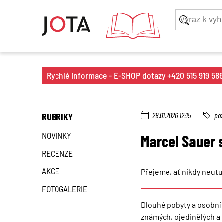
Rychlé informace – E-SHOP dotazy +420 515 919 586 
RUBRIKY
28.01.2026 12:15
po
NOVINKY
Marcel Sauer 
RECENZE
AKCE
Přejeme, ať nikdy neut
FOTOGALERIE
Dlouhé pobyty a osobní
známých, ojedinělých a 