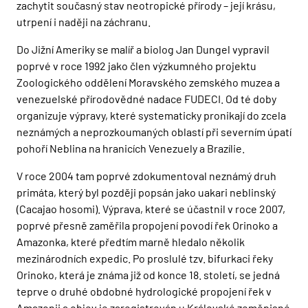
zachytit současný stav neotropické přírody – její krásu,
utrpení i naději na záchranu.
Do Jižní Ameriky se malíř a biolog Jan Dungel vypravil
poprvé v roce 1992 jako člen výzkumného projektu
Zoologického oddělení Moravského zemského muzea a
venezuelské přírodovědné nadace FUDECI. Od té doby
organizuje výpravy, které systematicky pronikají do zcela
neznámých a neprozkoumaných oblastí při severním úpatí
pohoří Neblina na hranicích Venezuely a Brazílie.
V roce 2004 tam poprvé zdokumentoval neznámý druh
primáta, který byl později popsán jako uakari neblinský
(Cacajao hosomi). Výprava, které se účastnil v roce 2007,
poprvé přesně zaměřila propojení povodí řek Orinoko a
Amazonka, které předtím marně hledalo několik
mezinárodních expedic. Po proslulé tzv. bifurkaci řeky
Orinoko, která je známa již od konce 18. století, se jedná
teprve o druhé obdobné hydrologické propojení řek v
Amazonii a objev je zaregistrován u Královské zeměpisné