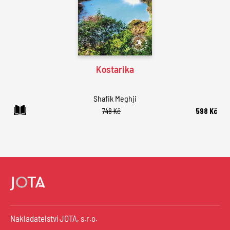
Kostarika
Shafik Meghji
748 Kč
598 Kč
Nakladatelství JOTA, s.r.o.