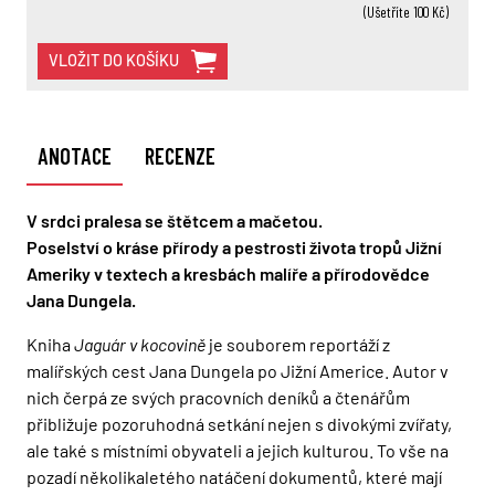
(Ušetříte 100 Kč)
VLOŽIT DO KOŠÍKU
ANOTACE
RECENZE
V srdci pralesa se štětcem a mačetou.
Poselství o kráse přírody a pestrosti života tropů Jižní
Ameriky v textech a kresbách malíře a přírodovědce
Jana Dungela.
Kniha
Jaguár v kocovině
je souborem reportáží z
malířských cest Jana Dungela po Jižní Americe. Autor v
nich čerpá ze svých pracovních deníků a čtenářům
přibližuje pozoruhodná setkání nejen s divokými zvířaty,
ale také s místními obyvateli a jejich kulturou. To vše na
pozadí několikaletého natáčení dokumentů, které mají