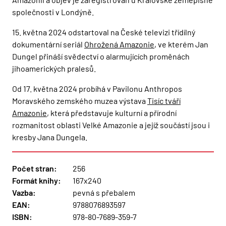
společnosti v Londýně.
15. května 2024 odstartoval na České televizi třídílný
dokumentární seriál
Ohrožená Amazonie
, ve kterém Jan
Dungel přináší svědectví o alarmujících proměnách
jihoamerických pralesů.
Od 17. května 2024 probíhá v Pavilonu Anthropos
Moravského zemského muzea výstava
Tisíc tváří
Amazonie
, která představuje kulturní a přírodní
rozmanitost oblasti Velké Amazonie a jejíž součástí jsou i
kresby Jana Dungela.
Počet stran:
256
Formát knihy:
167x240
Vazba:
pevná s přebalem
EAN:
9788076893597
ISBN:
978-80-7689-359-7