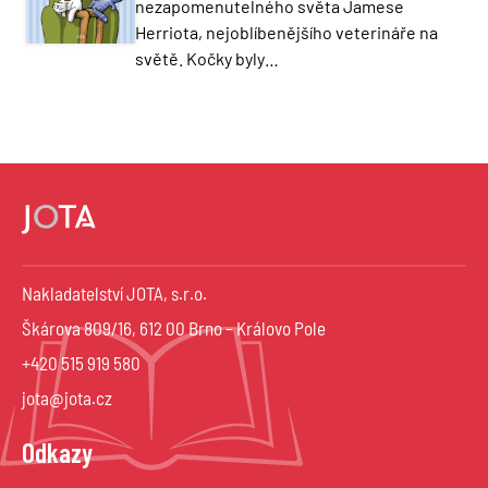
nezapomenutelného světa Jamese
Herriota, nejoblíbenějšího veterináře na
světě. Kočky byly…
Nakladatelství JOTA, s.r.o.
Škárova 809/16, 612 00 Brno – Královo Pole
+420 515 919 580
jota@jota.cz
Odkazy