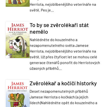
Herriota, nejoblíbenějšího veterináře na
světě. Pes je…
To by se zvěrolékaři stát
nemělo
Nahlédněte do kouzelného a
nezapomenutelného světa Jamese
Herriota, nejoblíbenějšího veterináře na
světě. Už přes čtyřicet let se mohou celé
generace čtenářů ponořit do Herriotových
úžasných příběhů…
Zvěrolékař a kočičí historky
Deset nezapomenutelných příběhů
Jamese Herriota o kočkách (a jejich
lidech)Nahlédněte opět do kouzelného a