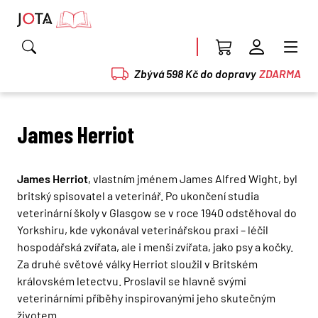
Zbývá 598 Kč do dopravy
ZDARMA
James Herriot
James Herriot
, vlastním jménem James Alfred Wight, byl
britský spisovatel a veterinář. Po ukončení studia
veterinární školy v Glasgow se v roce 1940 odstěhoval do
Yorkshiru, kde vykonával veterinářskou praxi – léčil
hospodářská zvířata, ale i menší zvířata, jako psy a kočky.
Za druhé světové války Herriot sloužil v Britském
královském letectvu. Proslavil se hlavně svými
veterinárními příběhy inspirovanými jeho skutečným
životem.