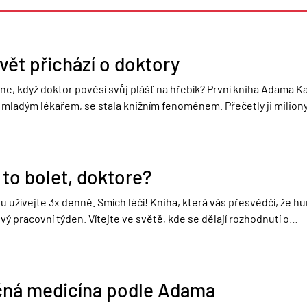
vět přichází o doktory
ne, když doktor pověsí svůj plášť na hřebík? První kniha Adama Ka
l mladým lékařem, se stala knižním fenoménem. Přečetly ji milio
to bolet, doktore?
u užívejte 3x denně. Smích léčí! Kniha, která vás přesvědčí, že hum
ý pracovní týden. Vítejte ve světě, kde se dělají rozhodnutí o…
čná medicína podle Adama