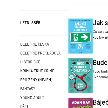
Jak s
LETNÍ SBĚR
Co se sta
kdy býva
BELETRIE ČESKÁ
BELETRIE PŘEKLADOVÁ
Bude 
HISTORICKÉ
KRIMI A TRUE CRIME
Tuto knih
97hodinov
PRO ŽENY (NEJEN)
FANTASY
YOUNG ADULT
Báje
DĚTI