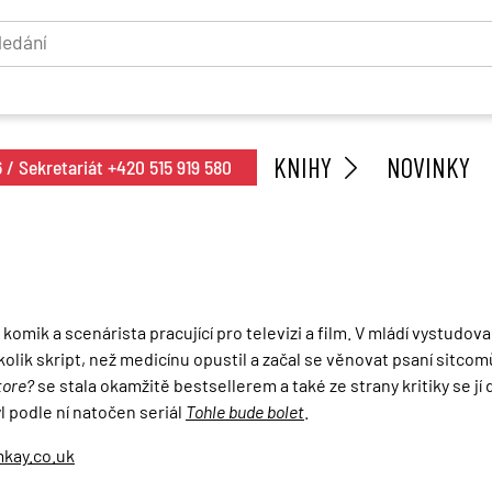
KNIHY
NOVINKY
/ Sekretariát +420 515 919 580
komik a scenárista pracující pro televizi a film. V mládí vystudova
olik skript, než medicínu opustil a začal se věnovat psaní sitcomů
tore?
se stala okamžitě bestsellerem a také ze strany kritiky se jí d
l podle ní natočen seriál
Tohle bude bolet
.
kay.co.uk