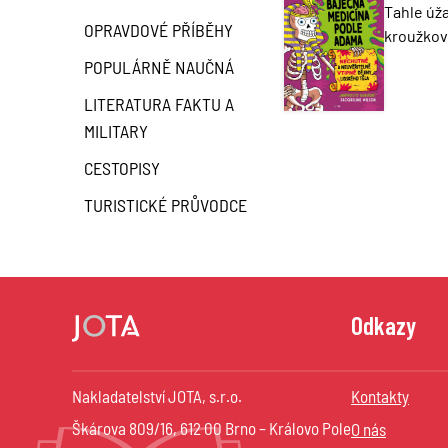
Tahle úža
OPRAVDOVÉ PŘÍBĚHY
kroužkov
POPULÁRNĚ NAUČNÁ
LITERATURA FAKTU A
MILITARY
CESTOPISY
TURISTICKÉ PRŮVODCE
Odkazy
Nakladatelství JOTA, s.r.o.
Kontakty
Škárova 809/16, 612 00 Brno – Královo Pole
O nás