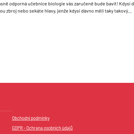
sně odporná učebnice biologie vás zaručeně bude bavit! Kdysi dá
ou zbroj nebo sekáte hlavy, jenže kdysi dávno měli taky takový…
Obchodní podmínky
GDPR - Ochrana osobních údajů