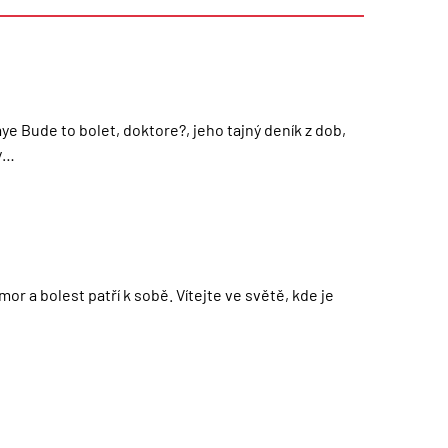
ye Bude to bolet, doktore?, jeho tajný deník z dob,
ny…
or a bolest patří k sobě. Vítejte ve světě, kde je