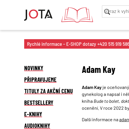
Rychlé informace – E-SHOP dotazy +420 515 919 586 
Adam Kay
NOVINKY
PŘIPRAVUJEME
Adam Kay
je oceňovaný 
TITULY ZA AKČNÍ CENU
gynekolog a napsal i něk
kniha
Bude to bolet, dok
BESTSELLERY
ocenění. V roce 2022 by
E-KNIHY
Další informace na
adam
AUDIOKNIHY