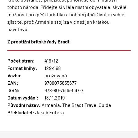
tohoto národa. Přidejte si vřelé místní obyvatele, skvělé
možnosti pro pěší turistiku a bohatý ptačí život a rychle
zjistíte, proč Arménie stojí za víc než jen krátkou
návštěvu.
Z prestižní britské řady Bradt
Počet stran:
416+12
Formát knihy:
129x198
Vazba:
brožovaná
EAN:
9788075655677
ISBN:
978-80-7565-567-7
Datum vydání:
13.11.2019
Původní název:
Armenia: The Bradt Travel Guide
Překladatel:
Jakub Futera