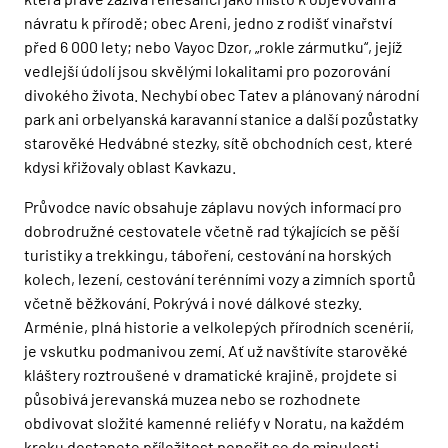
návratu k přírodě; obec Areni, jedno z rodišť vinařství
před 6 000 lety; nebo Vayoc Dzor, „rokle zármutku“, jejíž
vedlejší údolí jsou skvělými lokalitami pro pozorování
divokého života. Nechybí obec Tatev a plánovaný národní
park ani orbelyanská karavanní stanice a další pozůstatky
starověké Hedvábné stezky, sítě obchodních cest, které
kdysi křižovaly oblast Kavkazu.
Průvodce navíc obsahuje záplavu nových informací pro
dobrodružné cestovatele včetně rad týkajících se pěší
turistiky a trekkingu, táboření, cestování na horských
kolech, lezení, cestování terénními vozy a zimních sportů
včetně běžkování. Pokrývá i nové dálkové stezky.
Arménie, plná historie a velkolepých přírodních scenérií,
je vskutku podmanivou zemí. Ať už navštívíte starověké
kláštery roztroušené v dramatické krajině, projdete si
působivá jerevanská muzea nebo se rozhodnete
obdivovat složité kamenné reliéfy v Noratu, na každém
kroku dostanete příležitost ponořit se do minulosti