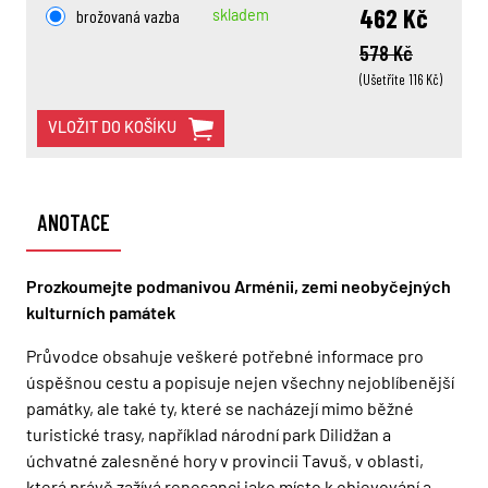
462 Kč
brožovaná vazba
skladem
578 Kč
(Ušetříte 116 Kč)
VLOŽIT DO KOŠÍKU
ANOTACE
Prozkoumejte podmanivou Arménii, zemi neobyčejných
kulturních památek
Průvodce obsahuje veškeré potřebné informace pro
úspěšnou cestu a popisuje nejen všechny nejoblíbenější
památky, ale také ty, které se nacházejí mimo běžné
turistické trasy, například národní park Dilidžan a
úchvatné zalesněné hory v provincii Tavuš, v oblasti,
která právě zažívá renesanci jako místo k objevování a